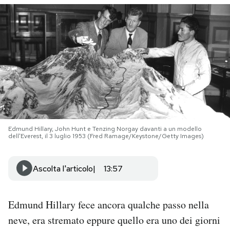
PODCAST
NEWSLETTER
I MIEI PREFERITI
SHOP
Edmund Hillary, John Hunt e Tenzing Norgay davanti a un modello
dell'Everest, il 3 luglio 1953 (Fred Ramage/Keystone/Getty Images)
CALENDARIO
Ascolta l'articolo
13:57
AREA PERSONALE
Edmund Hillary fece ancora qualche passo nella
Area Personale
neve, era stremato eppure quello era uno dei giorni
Newsletter