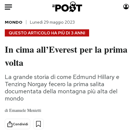
Auto
MONDO
Lunedì 29 maggio 2023
QUESTO ARTICOLO HA PIÙ DI
3 ANNI
HOME
In cima all’Everest per la prima
Italia
Moda
volta
Mondo
Libri
Politica
Consumismi
La grande storia di come Edmund Hillary e
Tecnologia
Storie/Idee
Tenzing Norgay fecero la prima salita
Internet
Ok Boomer!
documentata della montagna più alta del
Scienza
Media
mondo
Cultura
Europa
di
Emanuele Menietti
Economia
Altrecose
Sport
Mondiali calcio 2026
Condividi