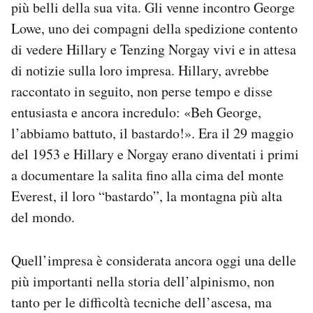
più belli della sua vita. Gli venne incontro George
Notifiche mobile
Lowe, uno dei compagni della spedizione contento
Regala il Post
di vedere Hillary e Tenzing Norgay vivi e in attesa
Hai bisogno di aiuto?
Esci
di notizie sulla loro impresa. Hillary, avrebbe
raccontato in seguito, non perse tempo e disse
entusiasta e ancora incredulo: «Beh George,
l’abbiamo battuto, il bastardo!». Era il 29 maggio
del 1953 e Hillary e Norgay erano diventati i primi
a documentare la salita fino alla cima del monte
Everest, il loro “bastardo”, la montagna più alta
del mondo.
Quell’impresa è considerata ancora oggi una delle
più importanti nella storia dell’alpinismo, non
tanto per le difficoltà tecniche dell’ascesa, ma