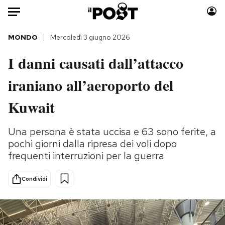
Auto
MONDO
Mercoledì 3 giugno 2026
I danni causati dall’attacco
HOME
iraniano all’aeroporto del
Italia
Moda
Mondo
Libri
Kuwait
Politica
Consumismi
Tecnologia
Storie/Idee
Una persona è stata uccisa e 63 sono ferite, a
pochi giorni dalla ripresa dei voli dopo
Internet
Ok Boomer!
frequenti interruzioni per la guerra
Scienza
Media
Cultura
Europa
Condividi
Economia
Altrecose
Sport
Mondiali calcio 2026