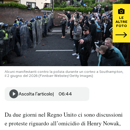
PODCAST
LE
ALTRE
FOTO
NEWSLETTER
I MIEI PREFERITI
SHOP
Alcuni manifestanti contro la polizia durante un corteo a Southampton,
il 2 giugno del 2026 (Finnbarr Webster/Getty Images)
CALENDARIO
Ascolta l'articolo
06:44
AREA PERSONALE
Da due giorni nel Regno Unito ci sono discussioni
Area Personale
e proteste riguardo all’omicidio di Henry Nowak,
Newsletter