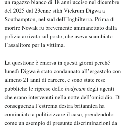
un ragazzo bianco di 18 anni ucciso nel dicembre
Notifiche mobile
del 2025 dal 23enne sikh Vickrum Digwa a
Regala il Post
Southampton, nel sud dell’Inghilterra. Prima di
Hai bisogno di aiuto?
morire Nowak fu brevemente ammanettato dalla
Esci
polizia arrivata sul posto, che aveva scambiato
l’assalitore per la vittima.
La questione è emersa in questi giorni perché
lunedì Digwa è stato condannato all’ergastolo con
almeno 21 anni di carcere, e sono state rese
pubbliche le riprese delle
bodycam
degli agenti
che erano intervenuti nella notte dell’omicidio. Di
conseguenza l’estrema destra britannica ha
cominciato a politicizzare il caso, prendendolo
come un esempio di presunte discriminazioni da