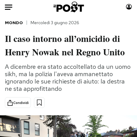
Auto
MONDO
Mercoledì 3 giugno 2026
Il caso intorno all’omicidio di
HOME
Henry Nowak nel Regno Unito
Italia
Moda
Mondo
Libri
A dicembre era stato accoltellato da un uomo
Politica
Consumismi
sikh, ma la polizia l'aveva ammanettato
Tecnologia
Storie/Idee
ignorando le sue richieste di aiuto: la destra
Internet
Ok Boomer!
ne sta approfittando
Scienza
Media
Condividi
Cultura
Europa
Economia
Altrecose
Sport
Mondiali calcio 2026