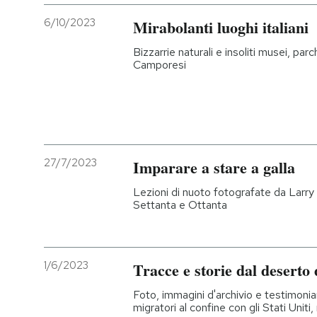
6/10/2023
Mirabolanti luoghi italiani
PODCAST
Bizzarrie naturali e insoliti musei, parch
Camporesi
NEWSLETTER
I MIEI PREFERITI
27/7/2023
Imparare a stare a galla
SHOP
Lezioni di nuoto fotografate da Larry S
Settanta e Ottanta
CALENDARIO
AREA PERSONALE
1/6/2023
Tracce e storie dal deserto
Entra
Foto, immagini d'archivio e testimoni
migratori al confine con gli Stati Uniti,