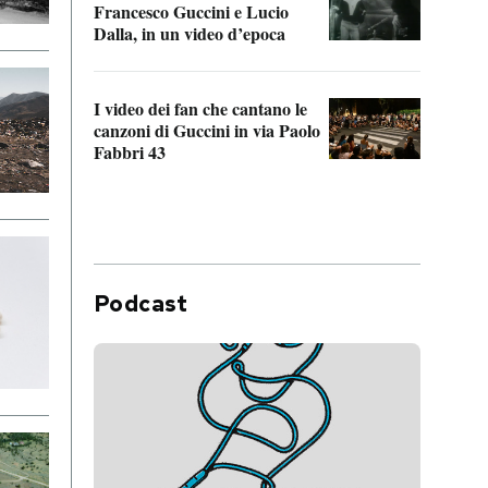
Francesco Guccini e Lucio
“Loco
Dalla, in un video d’epoca
Franc
I video dei fan che cantano le
Il de
canzoni di Guccini in via Paolo
Edoar
Fabbri 43
cappi
Podcast