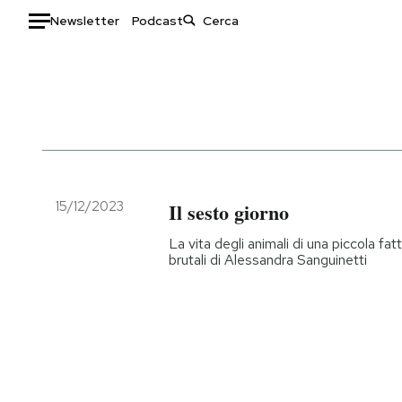
Newsletter
Podcast
Auto
HOME
Italia
Moda
Mondo
Libri
Politica
Consumismi
15/12/2023
Il sesto giorno
Tecnologia
Storie/Idee
La vita degli animali di una piccola fat
Internet
Ok Boomer!
brutali di Alessandra Sanguinetti
Scienza
Media
Cultura
Europa
Economia
Altrecose
Sport
Mondiali calcio 2026