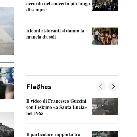
accordo nel concerto più lungo
di sempre
Il ci
parla
Alcuni ristoranti si danno la
nessu
mancia da soli
Fla
hes
Il video di Francesco Guccini
Sulla
con l’eskimo «a Santa Lucia»
vorti
nel 1965
veder
Il particolare rapporto tra
La ve