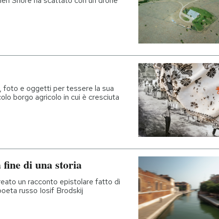
hen Shore ha scattato con un drone
, foto e oggetti per tessere la sua
colo borgo agricolo in cui è cresciuta
fine di una storia
eato un racconto epistolare fatto di
poeta russo Iosif Brodskij