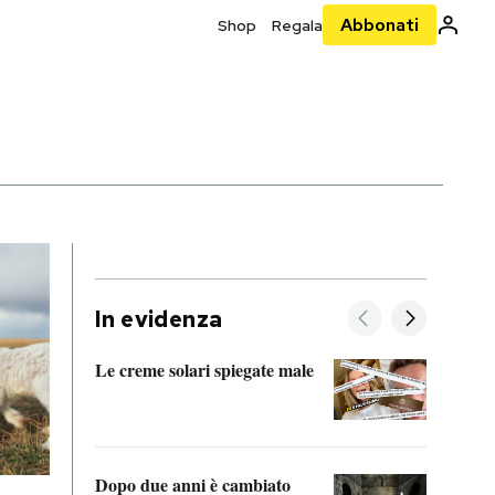
Abbonati
Shop
Regala
In evidenza
Le creme solari spiegate male
FitAc
guerr
Dopo due anni è cambiato
A cos