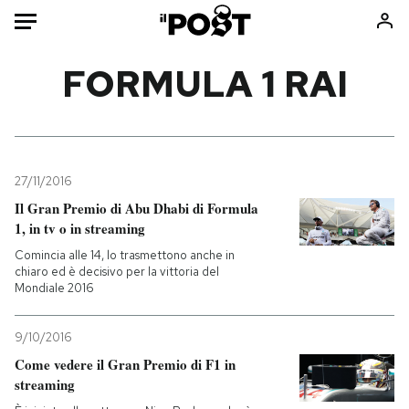
Auto
FORMULA 1 RAI
HOME
Italia
Moda
Mondo
Libri
27/11/2016
Politica
Consumismi
Il Gran Premio di Abu Dhabi di Formula
1, in tv o in streaming
Tecnologia
Storie/Idee
Comincia alle 14, lo trasmettono anche in
Internet
Ok Boomer!
chiaro ed è decisivo per la vittoria del
Scienza
Media
Mondiale 2016
Cultura
Europa
Economia
Altrecose
9/10/2016
Come vedere il Gran Premio di F1 in
Sport
Mondiali calcio 2026
streaming