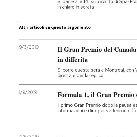
Si parte alle 14, sul circuito di Spa-F
in chiaro in serata
PODCAST
Altri articoli su questo argomento
NEWSLETTER
9/6/2019
Il Gran Premio del Canada 
I MIEI PREFERITI
in differita
Si corre questa sera a Montreal, con Vet
SHOP
diretta e per la replica
1/9/2019
Formula 1, il Gran Premio de
CALENDARIO
Il primo Gran Premio dopo la pausa est
informazioni e i link per vederlo in dif
AREA PERSONALE
Entra
4/8/2019