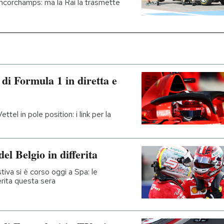
rancorchamps: ma la Rai la trasmette
di Formula 1 in diretta e
tel in pole position: i link per la
l Belgio in differita
iva si è corso oggi a Spa: le
ferita questa sera