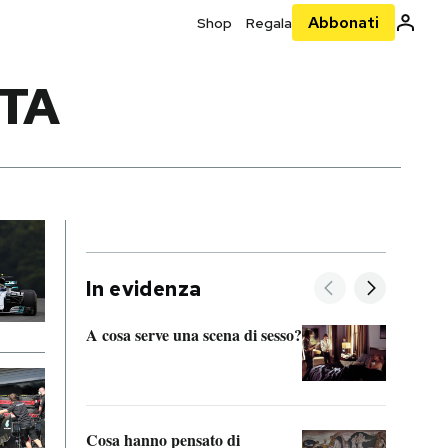
Abbonati
Shop
Regala
ITA
In evidenza
A cosa serve una scena di sesso?
La “I
bolog
Cosa hanno pensato di
Se sa