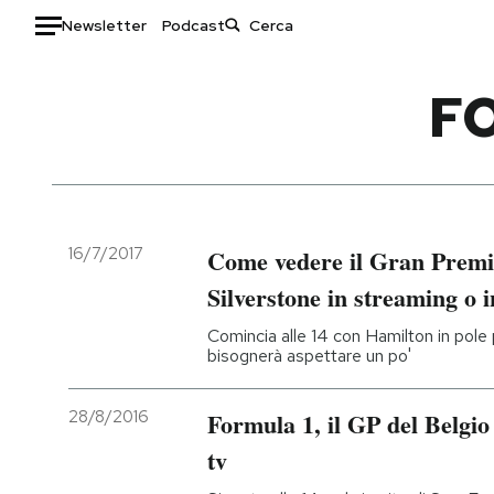
Newsletter
Podcast
Auto
FO
HOME
Italia
Moda
Mondo
Libri
Politica
Consumismi
16/7/2017
Come vedere il Gran Premi
Tecnologia
Storie/Idee
Silverstone in streaming o i
Internet
Ok Boomer!
Comincia alle 14 con Hamilton in pole p
Scienza
Media
bisognerà aspettare un po'
Cultura
Europa
Economia
Altrecose
28/8/2016
Formula 1, il GP del Belgio 
Sport
Mondiali calcio 2026
tv