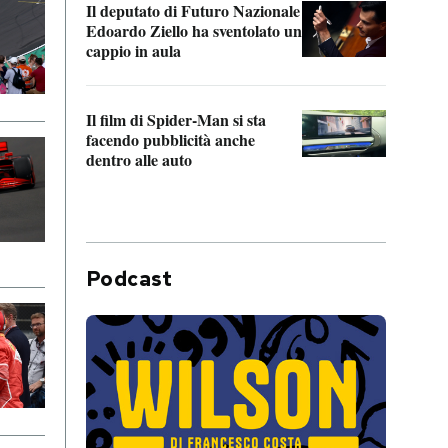
Il deputato di Futuro Nazionale
da P
Edoardo Ziello ha sventolato un
cappio in aula
La de
Franc
Il film di Spider-Man si sta
dello
facendo pubblicità anche
dentro alle auto
Podcast