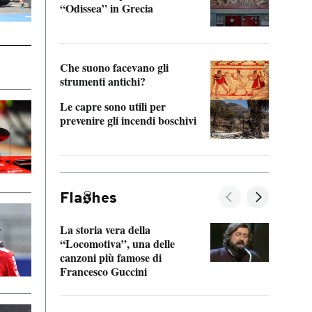
“Odissea” in Grecia
vedi 
Che suono facevano gli
strumenti antichi?
Le capre sono utili per
prevenire gli incendi boschivi
Fla
hes
La storia vera della
Il vi
“Locomotiva”, una delle
inseg
canzoni più famose di
Khers
Francesco Guccini
La pl