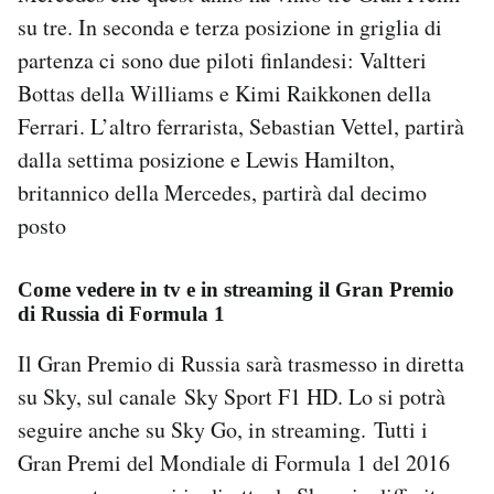
Notifiche mobile
su tre. In seconda e terza posizione in griglia di
Regala il Post
partenza ci sono due piloti finlandesi: Valtteri
Hai bisogno di aiuto?
Bottas della Williams e Kimi Raikkonen della
Esci
Ferrari. L’altro ferrarista, Sebastian Vettel, partirà
dalla settima posizione e Lewis Hamilton,
britannico della Mercedes, partirà dal decimo
posto
Come vedere in tv e in streaming il Gran Premio
di Russia di Formula 1
Il Gran Premio di Russia sarà trasmesso in diretta
su Sky, sul canale Sky Sport F1 HD. Lo si potrà
seguire anche su Sky Go, in streaming. Tutti i
Gran Premi del Mondiale di Formula 1 del 2016