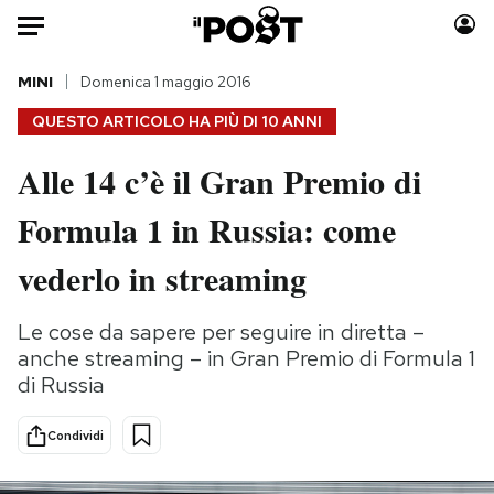
Auto
MINI
Domenica 1 maggio 2016
QUESTO ARTICOLO HA PIÙ DI
10 ANNI
HOME
Alle 14 c’è il Gran Premio di
Italia
Moda
Formula 1 in Russia: come
Mondo
Libri
Politica
Consumismi
vederlo in streaming
Tecnologia
Storie/Idee
Internet
Ok Boomer!
Le cose da sapere per seguire in diretta –
Scienza
Media
anche streaming – in Gran Premio di Formula 1
Cultura
Europa
di Russia
Economia
Altrecose
Condividi
Sport
Mondiali calcio 2026