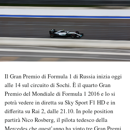
PODCAST
NEWSLETTER
I MIEI PREFERITI
SHOP
Il Gran Premio di Formula 1 di Russia inizia oggi
alle 14 sul circuito di Sochi. È il quarto Gran
CALENDARIO
Premio del Mondiale di Formula 1 2016 e lo si
potrà vedere in diretta su Sky Sport F1 HD e in
AREA PERSONALE
differita su Rai 2, dalle 21.10. In pole position
partirà Nico Rosberg, il pilota tedesco della
Area Personale
Newsletter
Mercedes che quest’anno ha vinto tre Gran Premi