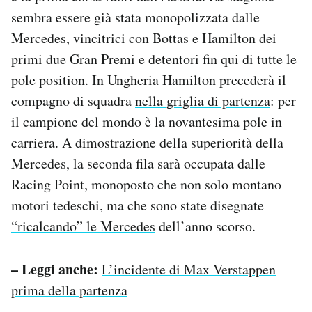
Notifiche mobile
sembra essere già stata monopolizzata dalle
Regala il Post
Mercedes, vincitrici con Bottas e Hamilton dei
Hai bisogno di aiuto?
primi due Gran Premi e detentori fin qui di tutte le
Esci
pole position. In Ungheria Hamilton precederà il
compagno di squadra
nella griglia di partenza
: per
il campione del mondo è la novantesima pole in
carriera. A dimostrazione della superiorità della
Mercedes, la seconda fila sarà occupata dalle
Racing Point, monoposto che non solo montano
motori tedeschi, ma che sono state disegnate
“ricalcando” le Mercedes
dell’anno scorso.
– Leggi anche:
L’incidente di Max Verstappen
prima della partenza