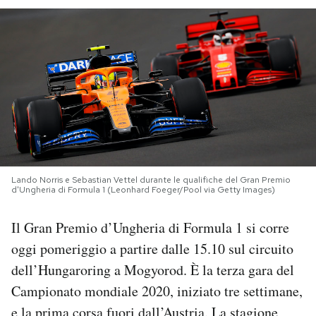
PODCAST
NEWSLETTER
I MIEI PREFERITI
SHOP
Lando Norris e Sebastian Vettel durante le qualifiche del Gran Premio
d'Ungheria di Formula 1 (Leonhard Foeger/Pool via Getty Images)
CALENDARIO
Il Gran Premio d’Ungheria di Formula 1 si corre
oggi pomeriggio a partire dalle 15.10 sul circuito
AREA PERSONALE
dell’Hungaroring a Mogyorod. È la terza gara del
Campionato mondiale 2020, iniziato tre settimane,
Area Personale
Newsletter
e la prima corsa fuori dall’Austria. La stagione