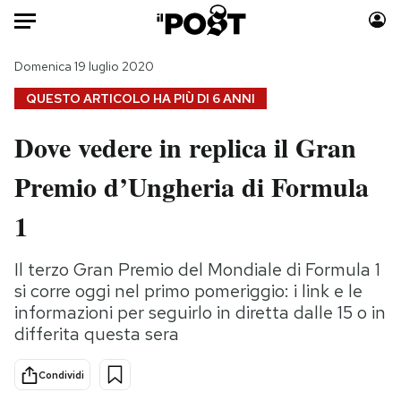
Auto
Domenica 19 luglio 2020
QUESTO ARTICOLO HA PIÙ DI
6 ANNI
HOME
Dove vedere in replica il Gran
Italia
Moda
Premio d’Ungheria di Formula
Mondo
Libri
Politica
Consumismi
1
Tecnologia
Storie/Idee
Internet
Ok Boomer!
Il terzo Gran Premio del Mondiale di Formula 1
Scienza
Media
si corre oggi nel primo pomeriggio: i link e le
Cultura
Europa
informazioni per seguirlo in diretta dalle 15 o in
differita questa sera
Economia
Altrecose
Sport
Mondiali calcio 2026
Condividi