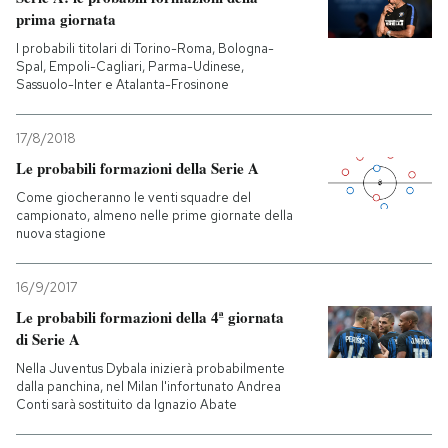
prima giornata
PODCAST
I probabili titolari di Torino-Roma, Bologna-
Spal, Empoli-Cagliari, Parma-Udinese,
Sassuolo-Inter e Atalanta-Frosinone
NEWSLETTER
17/8/2018
Le probabili formazioni della Serie A
I MIEI PREFERITI
Come giocheranno le venti squadre del
campionato, almeno nelle prime giornate della
nuova stagione
SHOP
16/9/2017
CALENDARIO
Le probabili formazioni della 4ª giornata
di Serie A
AREA PERSONALE
Nella Juventus Dybala inizierà probabilmente
dalla panchina, nel Milan l'infortunato Andrea
Conti sarà sostituito da Ignazio Abate
Entra