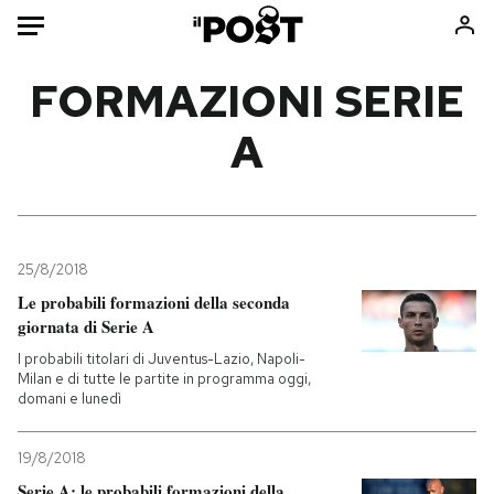
Auto
FORMAZIONI SERIE
A
HOME
Italia
Moda
Mondo
Libri
Politica
Consumismi
25/8/2018
Tecnologia
Storie/Idee
Le probabili formazioni della seconda
Internet
Ok Boomer!
giornata di Serie A
Scienza
Media
I probabili titolari di Juventus-Lazio, Napoli-
Cultura
Europa
Milan e di tutte le partite in programma oggi,
domani e lunedì
Economia
Altrecose
Sport
Mondiali calcio 2026
19/8/2018
Serie A: le probabili formazioni della