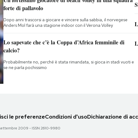
Un fortissimo giocatore di beach volley in una squadra
S
forte di pallavolo
Dopo anni trascorsi a giocare e vincere sulla sabbia, il norvegese
L
Anders Mol farà una stagione indoor con il Verona Volley
Lo sapevate che c’è la Coppa d’Africa femminile di
L
calcio?
Probabilmente no, perché è stata rimandata, si gioca in stadi vuoti e
se ne parla pochissimo
sci le preferenze
Condizioni d'uso
Dichiarazione di acc
 28 settembre 2009 - ISSN 2610-9980