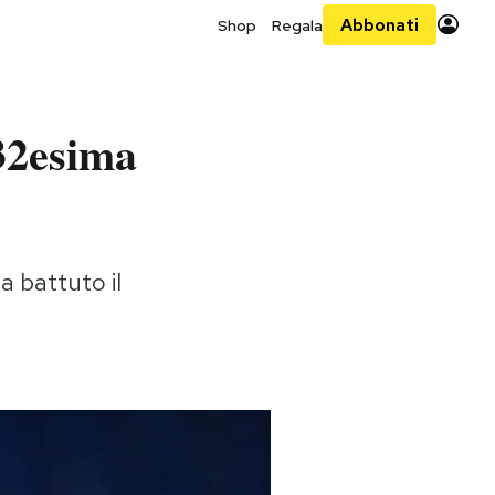
Abbonati
Shop
Regala
 32esima
a battuto il