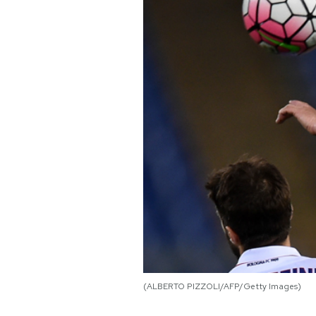
PODCAST
NEWSLETTER
I MIEI PREFERITI
SHOP
CALENDARIO
AREA PERSONALE
(ALBERTO PIZZOLI/AFP/Getty Images)
Area Personale
Newsletter