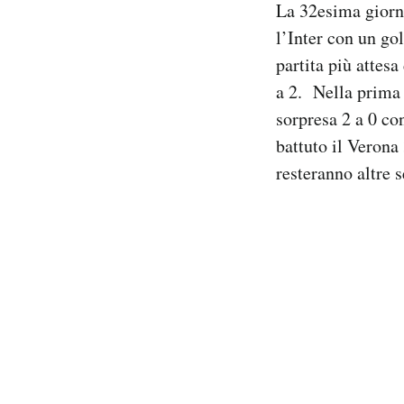
La 32esima giorna
Notifiche mobile
l’Inter con un gol
Regala il Post
partita più attes
Hai bisogno di aiuto?
Esci
a 2. Nella prima 
sorpresa 2 a 0 con
battuto il Verona
resteranno altre s