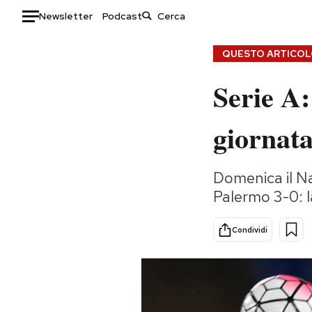
Newsletter
Podcast
Auto
QUESTO ARTICOLO
Serie A:
HOME
Italia
Moda
giornat
Mondo
Libri
Politica
Consumismi
Domenica il Nap
Tecnologia
Storie/Idee
Palermo 3-0: 
Internet
Ok Boomer!
Scienza
Media
Condividi
Cultura
Europa
Economia
Altrecose
Sport
Mondiali calcio 2026