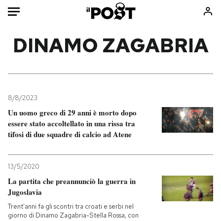
Auto
DINAMO ZAGABRIA
HOME
Italia
Moda
Mondo
Libri
8/8/2023
Politica
Consumismi
Un uomo greco di 29 anni è morto dopo
essere stato accoltellato in una rissa tra
Tecnologia
Storie/Idee
tifosi di due squadre di calcio ad Atene
Internet
Ok Boomer!
Scienza
Media
13/5/2020
Cultura
Europa
La partita che preannunciò la guerra in
Economia
Altrecose
Jugoslavia
Sport
Mondiali calcio 2026
Trent'anni fa gli scontri tra croati e serbi nel
giorno di Dinamo Zagabria-Stella Rossa, con