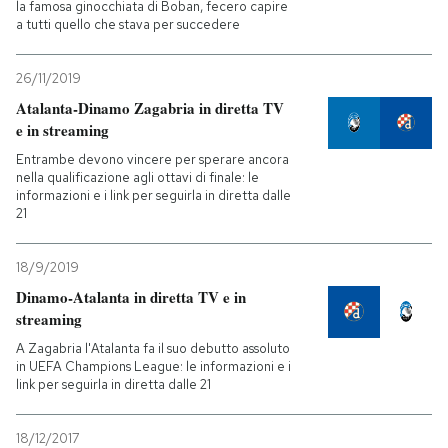
la famosa ginocchiata di Boban, fecero capire
a tutti quello che stava per succedere
PODCAST
26/11/2019
Atalanta-Dinamo Zagabria in diretta TV
NEWSLETTER
e in streaming
Entrambe devono vincere per sperare ancora
I MIEI PREFERITI
nella qualificazione agli ottavi di finale: le
informazioni e i link per seguirla in diretta dalle
21
SHOP
18/9/2019
Dinamo-Atalanta in diretta TV e in
CALENDARIO
streaming
A Zagabria l'Atalanta fa il suo debutto assoluto
in UEFA Champions League: le informazioni e i
AREA PERSONALE
link per seguirla in diretta dalle 21
Entra
18/12/2017