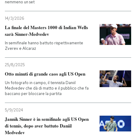
nemmeno un set
PODCAST
14/3/2026
La finale del Masters 1000 di Indian Wells
NEWSLETTER
sarà Sinner-Medvedev
In semifinale hanno battuto rispettivamente
Zverev e Alcaraz
I MIEI PREFERITI
25/8/2025
SHOP
Otto minuti di grande caos agli US Open
Un fotografo in campo, il tennista Daniil
Medvedev che dà di matto e il pubblico che fa
CALENDARIO
baccano per bloccare la partita
5/9/2024
AREA PERSONALE
Jannik Sinner è in semifinale agli US Open
Entra
di tennis, dopo aver battuto Daniil
Medvedev