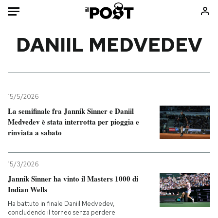
Auto
DANIIL MEDVEDEV
HOME
Italia
Moda
Mondo
Libri
15/5/2026
Politica
Consumismi
La semifinale fra Jannik Sinner e Daniil
Medvedev è stata interrotta per pioggia e
Tecnologia
Storie/Idee
rinviata a sabato
Internet
Ok Boomer!
Scienza
Media
15/3/2026
Cultura
Europa
Jannik Sinner ha vinto il Masters 1000 di
Economia
Altrecose
Indian Wells
Sport
Mondiali calcio 2026
Ha battuto in finale Daniil Medvedev,
concludendo il torneo senza perdere