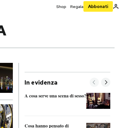
Abbonati
Shop
Regala
A
In evidenza
A cosa serve una scena di sesso?
La “I
bolog
Cosa hanno pensato di
Se sa