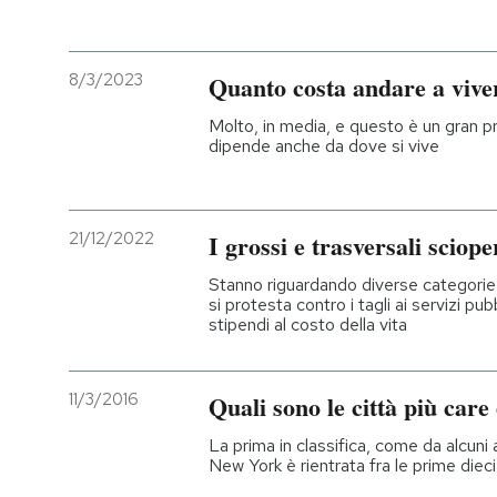
PODCAST
8/3/2023
Quanto costa andare a viver
NEWSLETTER
Molto, in media, e questo è un gran p
dipende anche da dove si vive
I MIEI PREFERITI
21/12/2022
I grossi e trasversali sciop
SHOP
Stanno riguardando diverse categorie, 
si protesta contro i tagli ai servizi pu
stipendi al costo della vita
CALENDARIO
11/3/2016
Quali sono le città più car
AREA PERSONALE
La prima in classifica, come da alcuni
Entra
New York è rientrata fra le prime dieci 