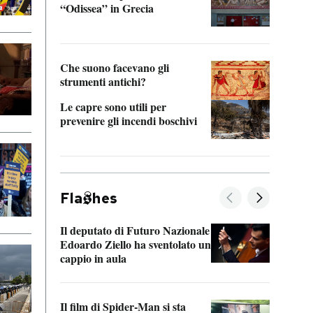
“Odissea” in Grecia
vedi 
Che suono facevano gli
strumenti antichi?
Le capre sono utili per
prevenire gli incendi boschivi
Fla
hes
Il deputato di Futuro Nazionale
La pl
Edoardo Ziello ha sventolato un
da P
cappio in aula
La de
Il film di Spider-Man si sta