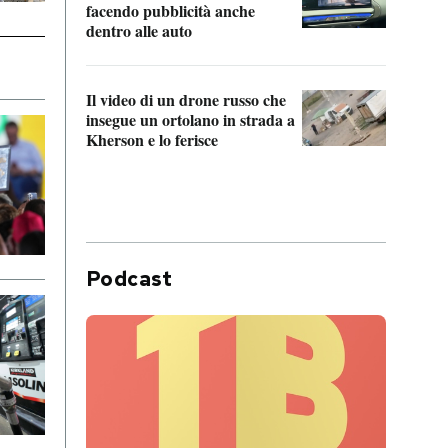
Franc
facendo pubblicità anche
dello
dentro alle auto
Una 
Il video di un drone russo che
statun
insegue un ortolano in strada a
afric
Kherson e lo ferisce
Podcast