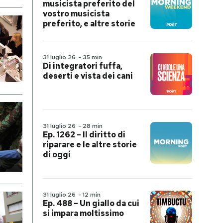
musicista preferito del
vostro musicista
preferito, e altre storie
31 luglio 26
-
35 min
Di integratori fuffa,
deserti e vista dei cani
31 luglio 26
-
28 min
Ep. 1262 – Il diritto di
riparare e le altre storie
di oggi
31 luglio 26
-
12 min
Ep. 488 – Un giallo da cui
si impara moltissimo