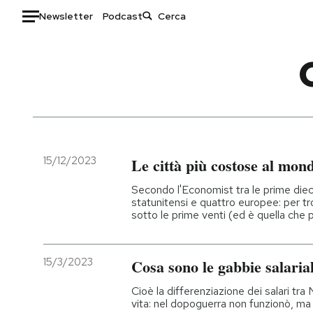
Newsletter
Podcast
Auto
HOME
Italia
Moda
Mondo
Libri
Politica
Consumismi
15/12/2023
Le città più costose al mon
Tecnologia
Storie/Idee
Secondo l'Economist tra le prime dieci
Internet
Ok Boomer!
statunitensi e quattro europee: per t
sotto le prime venti (ed è quella che
Scienza
Media
Cultura
Europa
Economia
Altrecose
15/3/2023
Cosa sono le gabbie salarial
Sport
Mondiali calcio 2026
Cioè la differenziazione dei salari tra
vita: nel dopoguerra non funzionò, ma 