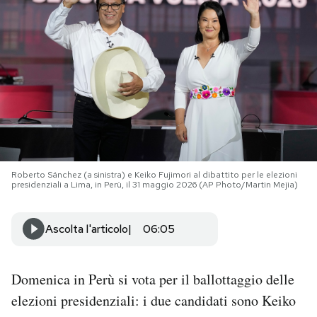
PODCAST
NEWSLETTER
I MIEI PREFERITI
SHOP
Roberto Sánchez (a sinistra) e Keiko Fujimori al dibattito per le elezioni
presidenziali a Lima, in Perù, il 31 maggio 2026 (AP Photo/Martin Mejia)
CALENDARIO
Ascolta l'articolo
06:05
AREA PERSONALE
Domenica in Perù si vota per il ballottaggio delle
Area Personale
elezioni presidenziali: i due candidati sono Keiko
Newsletter