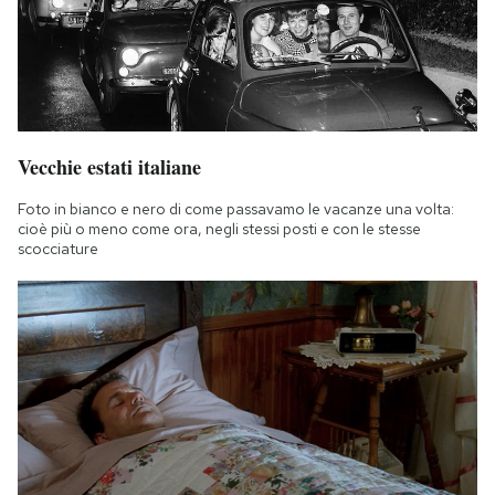
Vecchie estati italiane
Foto in bianco e nero di come passavamo le vacanze una volta:
cioè più o meno come ora, negli stessi posti e con le stesse
scocciature