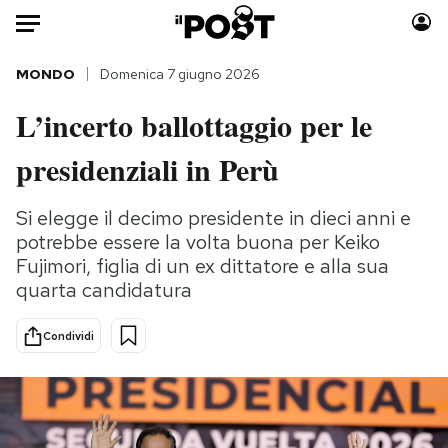
Auto
MONDO
Domenica 7 giugno 2026
L’incerto ballottaggio per le
HOME
presidenziali in Perù
Italia
Moda
Mondo
Libri
Si elegge il decimo presidente in dieci anni e
Politica
Consumismi
potrebbe essere la volta buona per Keiko
Tecnologia
Storie/Idee
Fujimori, figlia di un ex dittatore e alla sua
Internet
Ok Boomer!
quarta candidatura
Scienza
Media
Condividi
Cultura
Europa
Economia
Altrecose
Sport
Mondiali calcio 2026