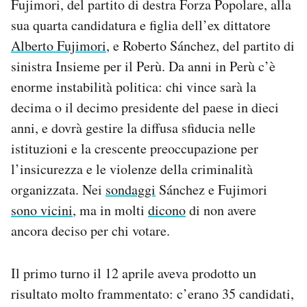
Fujimori, del partito di destra Forza Popolare, alla
Notifiche mobile
sua quarta candidatura e figlia dell’ex dittatore
Regala il Post
Alberto Fujimori
, e Roberto Sánchez, del partito di
Hai bisogno di aiuto?
sinistra Insieme per il Perù. Da anni in Perù c’è
Esci
enorme instabilità politica: chi vince sarà la
decima o il decimo presidente del paese in dieci
anni, e dovrà gestire la diffusa sfiducia nelle
istituzioni e la crescente preoccupazione per
l’insicurezza e le violenze della criminalità
organizzata. Nei
sondaggi
Sánchez e Fujimori
sono vicini
, ma in molti
dicono
di non avere
ancora deciso per chi votare.
Il primo turno il 12 aprile aveva prodotto un
risultato molto frammentato: c’erano 35 candidati,