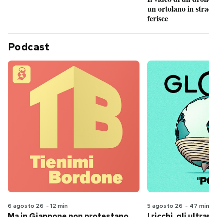
un ortolano in strada
ferisce
Podcast
6 agosto 26
-
12 min
5 agosto 26
-
47 min
Ma in Giappone non protestano
I ricchi, gli ultrari