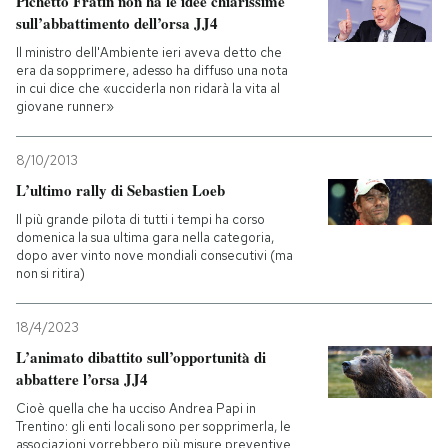
Pichetto Fratin non ha le idee chiarissime
sull’abbattimento dell’orsa JJ4
Il ministro dell'Ambiente ieri aveva detto che
era da sopprimere, adesso ha diffuso una nota
in cui dice che «ucciderla non ridarà la vita al
giovane runner»
8/10/2013
L’ultimo rally di Sebastien Loeb
Il più grande pilota di tutti i tempi ha corso
domenica la sua ultima gara nella categoria,
dopo aver vinto nove mondiali consecutivi (ma
non si ritira)
18/4/2023
L’animato dibattito sull’opportunità di
abbattere l’orsa JJ4
Cioè quella che ha ucciso Andrea Papi in
Trentino: gli enti locali sono per sopprimerla, le
associazioni vorrebbero più misure preventive