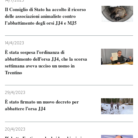
14/7/2023
Il Consiglio di Stato ha accolto il ricorso
PODCAST
delle associazioni animaliste contro
l’abbattimento degli orsi JJ4 e MJ5
NEWSLETTER
14/4/2023
È stata sospesa l’ordinanza di
I MIEI PREFERITI
abbattimento dell’orsa JJ4, che la scorsa
settimana aveva ucciso un uomo in
Trentino
SHOP
29/4/2023
CALENDARIO
È stato firmato un nuovo decreto per
abbattere l’orsa JJ4
AREA PERSONALE
Entra
20/4/2023