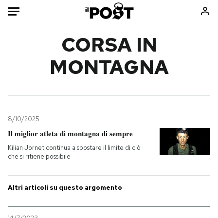
Auto
CORSA IN
MONTAGNA
HOME
Italia
Moda
Mondo
Libri
Politica
Consumismi
8/10/2025
Tecnologia
Storie/Idee
Il miglior atleta di montagna di sempre
Internet
Ok Boomer!
Kilian Jornet continua a spostare il limite di ciò
Scienza
Media
che si ritiene possibile
Cultura
Europa
Economia
Altrecose
Altri articoli su questo argomento
Sport
Mondiali calcio 2026