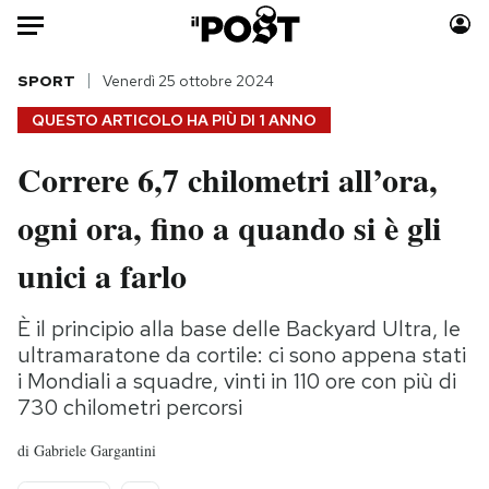
Auto
SPORT
Venerdì 25 ottobre 2024
QUESTO ARTICOLO HA PIÙ DI
1 ANNO
HOME
Correre 6,7 chilometri all’ora,
Italia
Moda
ogni ora, fino a quando si è gli
Mondo
Libri
Politica
Consumismi
unici a farlo
Tecnologia
Storie/Idee
Internet
Ok Boomer!
È il principio alla base delle Backyard Ultra, le
Scienza
Media
ultramaratone da cortile: ci sono appena stati
Cultura
Europa
i Mondiali a squadre, vinti in 110 ore con più di
730 chilometri percorsi
Economia
Altrecose
Sport
Mondiali calcio 2026
di
Gabriele Gargantini