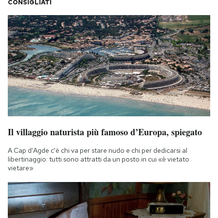
CONSIGLIATI
Il villaggio naturista più famoso d’Europa, spiegato
A Cap d'Agde c'è chi va per stare nudo e chi per dedicarsi al
libertinaggio: tutti sono attratti da un posto in cui «è vietato
vietare»