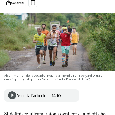
Condividi
PODCAST
NEWSLETTER
I MIEI PREFERITI
SHOP
Alcuni membri della squadra indiana ai Mondiali di Backyard Ultra di
CALENDARIO
questi giorni (dal gruppo Facebook “India Backyard Ultra”)
AREA PERSONALE
Ascolta l'articolo
14:10
Area Personale
Newsletter
Si definisce ultramaratona ogni corsa a piedi che