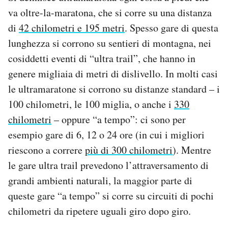
Notifiche mobile
va oltre-la-maratona, che si corre su una distanza
Regala il Post
di
42 chilometri e 195 metri
. Spesso gare di questa
Hai bisogno di aiuto?
lunghezza si corrono su sentieri di montagna, nei
Esci
cosiddetti eventi di “ultra trail”, che hanno in
genere migliaia di metri di dislivello. In molti casi
le ultramaratone si corrono su distanze standard – i
100 chilometri, le 100 miglia, o anche i
330
chilometri
– oppure “a tempo”: ci sono per
esempio gare di 6, 12 o 24 ore (in cui i migliori
riescono a correre
più di 300 chilometri
). Mentre
le gare ultra trail prevedono l’attraversamento di
grandi ambienti naturali, la maggior parte di
queste gare “a tempo” si corre su circuiti di pochi
chilometri da ripetere uguali giro dopo giro.