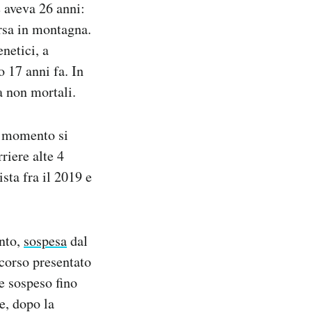
 aveva 26 anni:
orsa in montagna.
enetici, a
o 17 anni fa. In
a non mortali.
Al momento si
riere alte 4
ista fra il 2019 e
ento,
sospesa
dal
corso presentato
e sospeso fino
e, dopo la