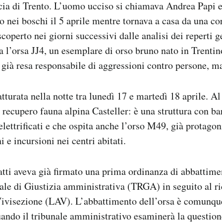
cia di Trento. L’uomo ucciso si chiamava Andrea Papi e
to nei boschi il 5 aprile mentre tornava a casa da una c
coperto nei giorni successivi dalle analisi dei reperti g
a l’orsa JJ4, un esemplare di orso bruno nato in Trentin
a già resa responsabile di aggressioni contro persone, m
catturata nella notte tra lunedì 17 e martedì 18 aprile. 
 recupero fauna alpina Casteller: è una struttura con bar
 elettrificati e che ospita anche l’orso M49, già protagon
i e incursioni nei centri abitati.
atti aveva già firmato una prima ordinanza di abbattim
le di Giustizia amministrativa (TRGA) in seguito al ri
Vivisezione (LAV). L’abbattimento dell’orsa è comunqu
ando il tribunale amministrativo esaminerà la question