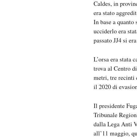
Caldes, in provin
Notifiche mobile
era stato aggredi
Regala il Post
In base a quanto s
Hai bisogno di aiuto?
Esci
ucciderlo era stat
passato JJ4 si er
L’orsa era stata 
trova al Centro di
metri, tre recinti
il 2020 di evasion
Il presidente Fug
Tribunale Regiona
dalla Lega Anti 
all’11 maggio, qu