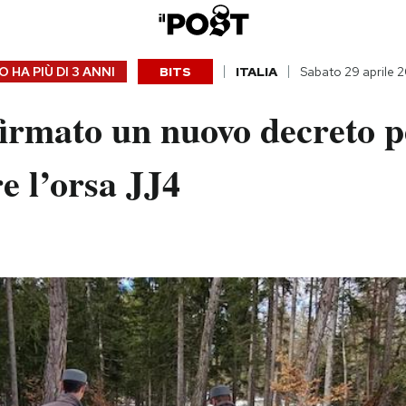
 HA PIÙ DI
3 ANNI
BITS
ITALIA
Sabato 29 aprile 
firmato un nuovo decreto p
e l’orsa JJ4