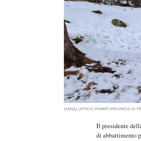
PODCAST
NEWSLETTER
I MIEI PREFERITI
SHOP
CALENDARIO
(ANSA/ UFFICIO STAMPA PROVINCIA DI T
AREA PERSONALE
Il presidente del
Area Personale
di abbattimento p
Newsletter