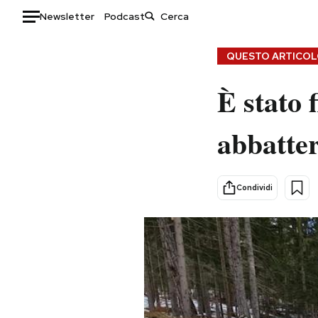
Newsletter
Podcast
Auto
QUESTO ARTICOLO
HOME
È stato 
Italia
Moda
abbatter
Mondo
Libri
Politica
Consumismi
Tecnologia
Storie/Idee
Condividi
Internet
Ok Boomer!
Scienza
Media
Cultura
Europa
Economia
Altrecose
Sport
Mondiali calcio 2026