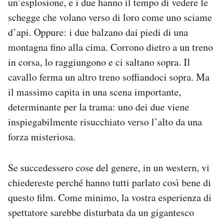
un’esplosione, e i due hanno il tempo di vedere le
Notifiche mobile
schegge che volano verso di loro come uno sciame
Regala il Post
d’api. Oppure: i due balzano dai piedi di una
Hai bisogno di aiuto?
montagna fino alla cima. Corrono dietro a un treno
Esci
in corsa, lo raggiungono e ci saltano sopra. Il
cavallo ferma un altro treno soffiandoci sopra. Ma
il massimo capita in una scena importante,
determinante per la trama: uno dei due viene
inspiegabilmente risucchiato verso l’alto da una
forza misteriosa.
Se succedessero cose del genere, in un western, vi
chiedereste perché hanno tutti parlato così bene di
questo film. Come minimo, la vostra esperienza di
spettatore sarebbe disturbata da un gigantesco