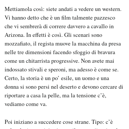
Mettiamola così: siete andati a vedere un western.
PODCAST
Vi hanno detto che è un film talmente pazzesco
che vi sembrerà di correre davvero a cavallo in
NEWSLETTER
Arizona. In effetti è così. Gli scenari sono
mozzafiato, il regista muove la macchina da presa
I MIEI PREFERITI
nelle tre dimensioni facendo sfoggio di bravura
come un chitarrista progressive. Non avete mai
indossato stivali e speroni, ma adesso è come se.
SHOP
Certo, la storia è un po’ esile, un uomo e una
donna si sono persi nel deserto e devono cercare di
CALENDARIO
riportare a casa la pelle, ma la tensione c’è,
vediamo come va.
AREA PERSONALE
Area Personale
Poi iniziano a succedere cose strane. Tipo: c’è
Newsletter