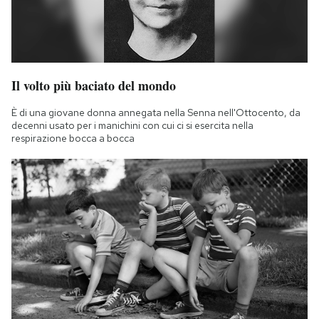
Il volto più baciato del mondo
È di una giovane donna annegata nella Senna nell'Ottocento, da
decenni usato per i manichini con cui ci si esercita nella
respirazione bocca a bocca