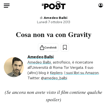
Auto
di
Amedeo Balbi
Lunedì 7 ottobre 2013
HOME
Cosa non va con Gravity
Italia
Moda
Mondo
Libri
Condividi
Politica
Consumismi
Amedeo Balbi
Tecnologia
Storie/Idee
Amedeo Balbi
, astrofisico, è ricercatore
all'Università di Roma Tor Vergata. Il suo
Internet
Ok Boomer!
(altro) blog è
Keplero
.
I suoi libri su Amazon
.
Scienza
Media
Twitter:
@amedeo_balbi
Cultura
Europa
Economia
Altrecose
(Se ancora non avete visto il film contiene qualche
Sport
Mondiali calcio 2026
spoiler)