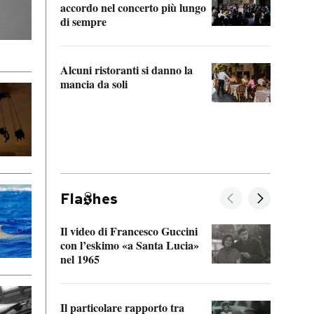
accordo nel concerto più lungo
di sempre
Il ci
parla
Alcuni ristoranti si danno la
nessu
mancia da soli
Fla
hes
Il video di Francesco Guccini
Sulla
con l’eskimo «a Santa Lucia»
vorti
nel 1965
veder
Il particolare rapporto tra
La ve