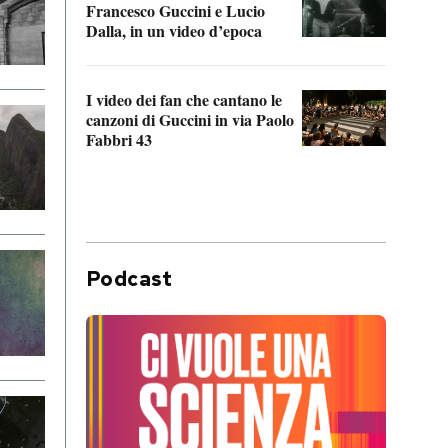
Francesco Guccini e Lucio
“Loco
Dalla, in un video d’epoca
Franc
I video dei fan che cantano le
Il de
canzoni di Guccini in via Paolo
Edoar
Fabbri 43
cappi
Podcast