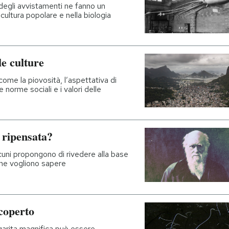
 degli avvistamenti ne fanno un
 cultura popolare e nella biologia
e culture
 come la piovosità, l’aspettativa di
le norme sociali e i valori delle
a ripensata?
alcuni propongono di rivedere alla base
on ne vogliono sapere
scoperto
garita magnifica può essere