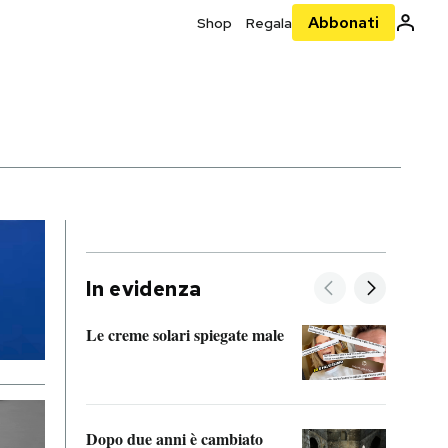
Abbonati
Shop
Regala
In evidenza
Le creme solari spiegate male
FitAc
guerr
Dopo due anni è cambiato
A cos