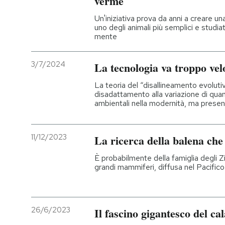
verme
Un'iniziativa prova da anni a creare u
PODCAST
uno degli animali più semplici e studiat
mente
NEWSLETTER
3/7/2024
La tecnologia va troppo velo
La teoria del “disallineamento evoluti
I MIEI PREFERITI
disadattamento alla variazione di quant
ambientali nella modernità, ma present
SHOP
11/12/2023
La ricerca della balena che
CALENDARIO
È probabilmente della famiglia degli Zi
grandi mammiferi, diffusa nel Pacific
AREA PERSONALE
Entra
26/6/2023
Il fascino gigantesco del c