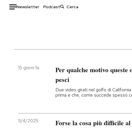
Newsletter
Podcast
Auto
HOME
Italia
Moda
Mondo
Libri
Politica
Consumismi
15 giorni fa
Per qualche motivo queste 
Tecnologia
Storie/Idee
pesci
Internet
Ok Boomer!
Due video girati nel golfo di Californ
Scienza
Media
prima e che, come succede spesso con
Cultura
Europa
Economia
Altrecose
Sport
Mondiali calcio 2026
11/4/2025
Forse la cosa più difficile 