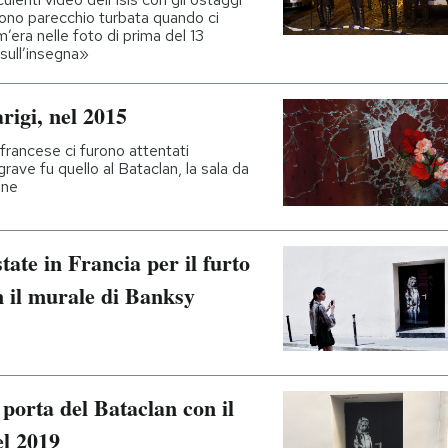
 sono parecchio turbata quando ci
om’era nelle foto di prima del 13
sull’insegna»
arigi, nel 2015
 francese ci furono attentati
ù grave fu quello al Bataclan, la sala da
one
tate in Francia per il furto
n il murale di Banksy
a porta del Bataclan con il
l 2019