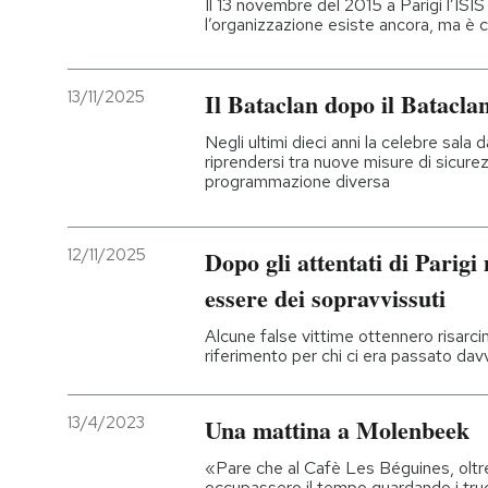
Il 13 novembre del 2015 a Parigi l’ISI
l’organizzazione esiste ancora, ma è 
PODCAST
13/11/2025
Il Bataclan dopo il Batacla
NEWSLETTER
Negli ultimi dieci anni la celebre sala 
riprendersi tra nuove misure di sicure
programmazione diversa
I MIEI PREFERITI
12/11/2025
Dopo gli attentati di Parigi 
SHOP
essere dei sopravvissuti
CALENDARIO
Alcune false vittime ottennero risarci
riferimento per chi ci era passato dav
AREA PERSONALE
13/4/2023
Una mattina a Molenbeek
Entra
«Pare che al Cafè Les Béguines, oltre
occupassero il tempo guardando i trucu