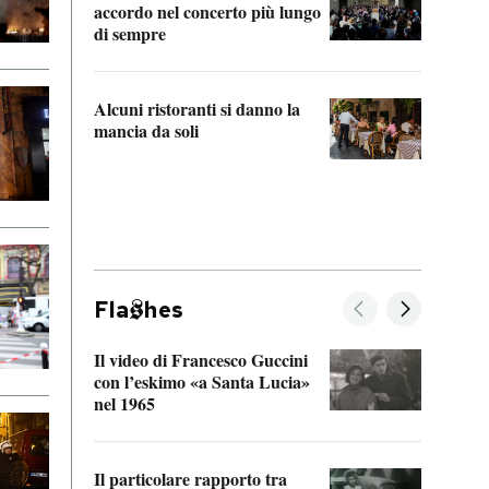
accordo nel concerto più lungo
di sempre
Il ci
parla
Alcuni ristoranti si danno la
nessu
mancia da soli
Fla
hes
Il video di Francesco Guccini
Sulla
con l’eskimo «a Santa Lucia»
vorti
nel 1965
veder
Il particolare rapporto tra
La ve