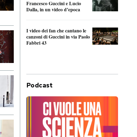
Francesco Guccini e Lucio
“Loco
Dalla, in un video d’epoca
Franc
I video dei fan che cantano le
Il de
canzoni di Guccini in via Paolo
Edoar
Fabbri 43
cappi
Podcast