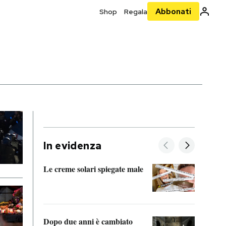
Abbonati
Shop
Regala
In evidenza
Le creme solari spiegate male
FitAc
guerr
Dopo due anni è cambiato
A cos