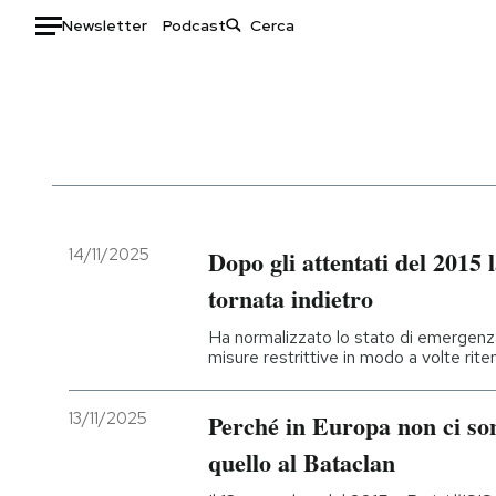
Newsletter
Podcast
Auto
HOME
Italia
Moda
Mondo
Libri
Politica
Consumismi
14/11/2025
Dopo gli attentati del 2015 
Tecnologia
Storie/Idee
tornata indietro
Internet
Ok Boomer!
Ha normalizzato lo stato di emergenza 
Scienza
Media
misure restrittive in modo a volte riten
Cultura
Europa
Economia
Altrecose
13/11/2025
Perché in Europa non ci son
Sport
Mondiali calcio 2026
quello al Bataclan