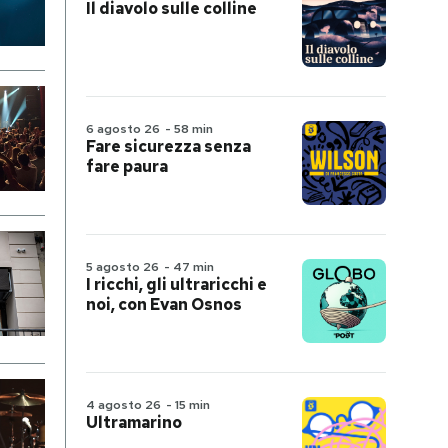
Il diavolo sulle colline
6 agosto 26
-
58 min
Fare sicurezza senza
fare paura
5 agosto 26
-
47 min
I ricchi, gli ultraricchi e
noi, con Evan Osnos
4 agosto 26
-
15 min
Ultramarino