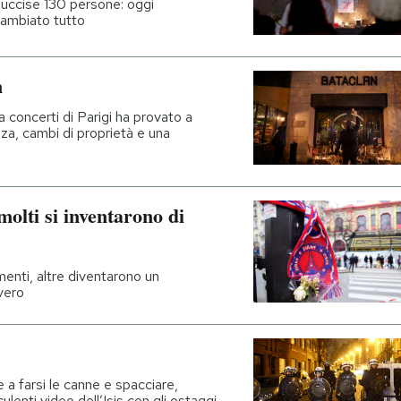
S uccise 130 persone: oggi
cambiato tutto
n
da concerti di Parigi ha provato a
zza, cambi di proprietà e una
molti si inventarono di
menti, altre diventarono un
vero
 a farsi le canne e spacciare,
lenti video dell’Isis con gli ostaggi