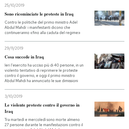
25/10/2019
PODCAST
Sono ricominciate le proteste in Iraq
Contro le politiche del primo ministro Adel
Abdul Mahdi: i manifestanti dicono che
NEWSLETTER
continueranno «fino alla caduta del regime»
29/11/2019
I MIEI PREFERITI
Cosa succede in Iraq
Ieri l'esercito ha ucciso più di 40 persone, in un
SHOP
violento tentativo di reprimere le proteste
contro il governo, e oggi il primo ministro
Abdul Mahdi ha annunciato le sue dimissioni
CALENDARIO
3/10/2019
Le violente proteste contro il governo in
AREA PERSONALE
Iraq
Entra
Tra martedì e mercoledì sono morte almeno
27 persone durante le manifestazioni contro il