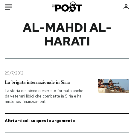
Auto
AL-MAHDI AL-
HARATI
HOME
Italia
Moda
Mondo
Libri
Politica
Consumismi
29/7/2012
Tecnologia
Storie/Idee
La brigata internazionale in Siria
Internet
Ok Boomer!
La storia del piccolo esercito formato anche
Scienza
Media
da veterani libici che combatte in Siria e ha
misteriosi finanziamenti
Cultura
Europa
Economia
Altrecose
Sport
Mondiali calcio 2026
Altri articoli su questo argomento