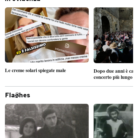
Le creme solari spiegate male
Dopo due anni è camb
concerto più lungo d
Fla
hes