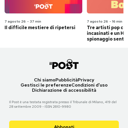
7 agosto 26
-
37 min
7 agosto 26
-
16 min
Il difficile mestiere di ripetersi
Tre artisti pop ch
incasinati e un Hit
spionaggio senti
Chi siamo
Pubblicità
Privacy
Gestisci le preferenze
Condizioni d'uso
Dichiarazione di accessibilità
Il Post è una testata registrata presso il Tribunale di Milano, 419 del
28 settembre 2009 - ISSN 2610-9980
Abbonati