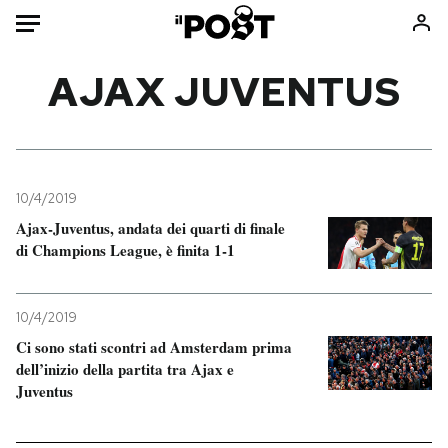
Auto
AJAX JUVENTUS
HOME
Italia
Moda
Mondo
Libri
10/4/2019
Politica
Consumismi
Ajax-Juventus, andata dei quarti di finale
di Champions League, è finita 1-1
Tecnologia
Storie/Idee
Internet
Ok Boomer!
Scienza
Media
10/4/2019
Cultura
Europa
Ci sono stati scontri ad Amsterdam prima
dell’inizio della partita tra Ajax e
Economia
Altrecose
Juventus
Sport
Mondiali calcio 2026