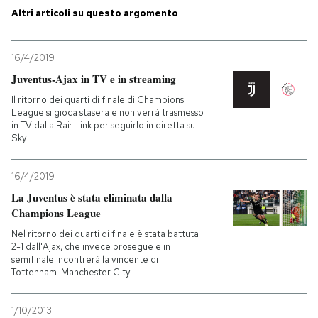
Altri articoli su questo argomento
PODCAST
16/4/2019
NEWSLETTER
Juventus-Ajax in TV e in streaming
Il ritorno dei quarti di finale di Champions
League si gioca stasera e non verrà trasmesso
I MIEI PREFERITI
in TV dalla Rai: i link per seguirlo in diretta su
Sky
SHOP
16/4/2019
La Juventus è stata eliminata dalla
Champions League
CALENDARIO
Nel ritorno dei quarti di finale è stata battuta
2-1 dall'Ajax, che invece prosegue e in
semifinale incontrerà la vincente di
AREA PERSONALE
Tottenham-Manchester City
Entra
1/10/2013