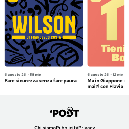
6 agosto 26
-
58 min
6 agosto 26
-
12 min
Fare sicurezza senza fare paura
Ma in Giappone n
mai?! con Flavio Pa
Chi siamo
Pubblicità
Privacy