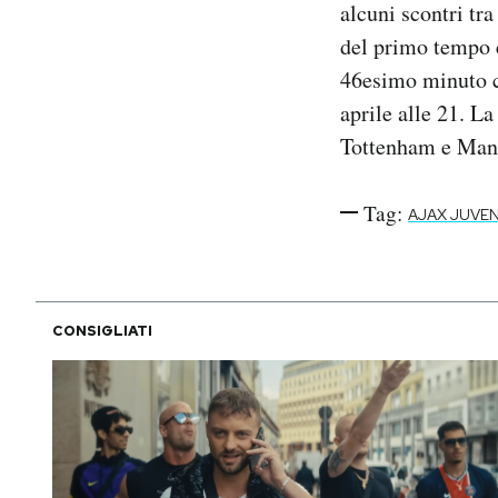
alcuni scontri tr
Notifiche mobile
del primo tempo c
Regala il Post
46esimo minuto co
Hai bisogno di aiuto?
Esci
aprile alle 21. La
Tottenham e Manc
Tag:
AJAX JUVE
CONSIGLIATI