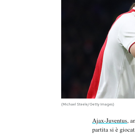
PODCAST
NEWSLETTER
I MIEI PREFERITI
SHOP
CALENDARIO
(Michael Steele/Getty Images)
AREA PERSONALE
Ajax-Juventus
, a
Area Personale
partita si è gioc
Newsletter