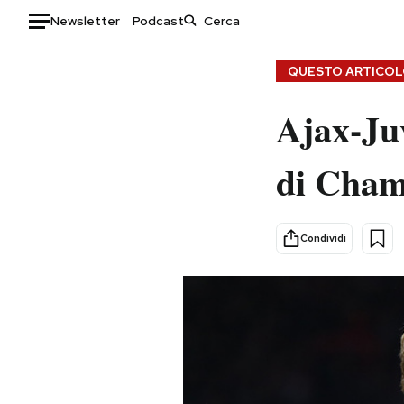
Newsletter
Podcast
Auto
QUESTO ARTICOLO
HOME
Ajax-Juv
Italia
Moda
di Champ
Mondo
Libri
Politica
Consumismi
Tecnologia
Storie/Idee
Condividi
Internet
Ok Boomer!
Scienza
Media
Cultura
Europa
Economia
Altrecose
Sport
Mondiali calcio 2026