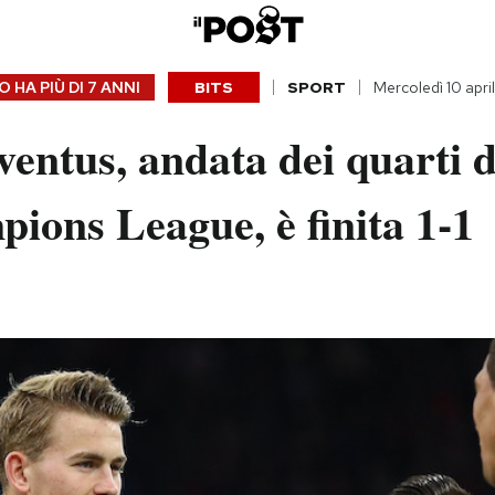
 HA PIÙ DI
7 ANNI
BITS
SPORT
Mercoledì 10 apri
entus, andata dei quarti di
ions League, è finita 1-1