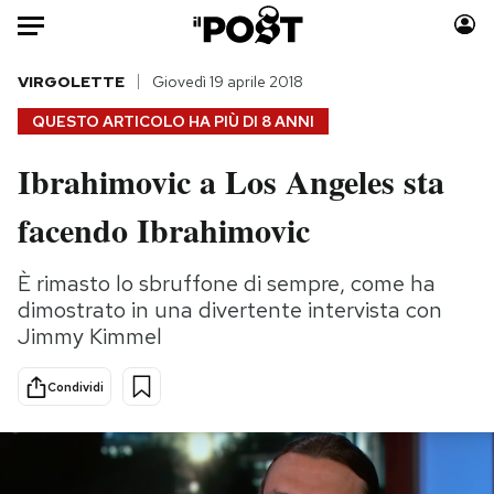
Auto
VIRGOLETTE
Giovedì 19 aprile 2018
QUESTO ARTICOLO HA PIÙ DI
8 ANNI
HOME
Ibrahimovic a Los Angeles sta
Italia
Moda
facendo Ibrahimovic
Mondo
Libri
Politica
Consumismi
È rimasto lo sbruffone di sempre, come ha
Tecnologia
Storie/Idee
dimostrato in una divertente intervista con
Internet
Ok Boomer!
Jimmy Kimmel
Scienza
Media
Cultura
Europa
Condividi
Economia
Altrecose
Sport
Mondiali calcio 2026