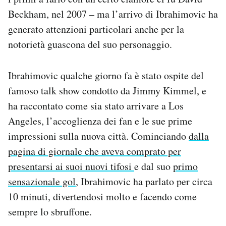
Notifiche mobile
Beckham, nel 2007 – ma l’arrivo di Ibrahimovic ha
Regala il Post
generato attenzioni particolari anche per la
Hai bisogno di aiuto?
notorietà guascona del suo personaggio.
Esci
Ibrahimovic qualche giorno fa è stato ospite del
famoso talk show condotto da Jimmy Kimmel, e
ha raccontato come sia stato arrivare a Los
Angeles, l’accoglienza dei fan e le sue prime
impressioni sulla nuova città. Cominciando
dalla
pagina di giornale che aveva comprato per
presentarsi ai suoi nuovi tifosi
e dal suo
primo
sensazionale gol
, Ibrahimovic ha parlato per circa
10 minuti, divertendosi molto e facendo come
sempre lo sbruffone.