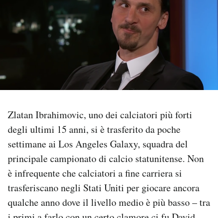
PODCAST
NEWSLETTER
I MIEI PREFERITI
Zlatan Ibrahimovic, uno dei calciatori più forti
SHOP
degli ultimi 15 anni, si è trasferito da poche
settimane ai Los Angeles Galaxy, squadra del
CALENDARIO
principale campionato di calcio statunitense. Non
è infrequente che calciatori a fine carriera si
AREA PERSONALE
trasferiscano negli Stati Uniti per giocare ancora
qualche anno dove il livello medio è più basso – tra
Area Personale
Newsletter
i primi a farlo con un certo clamore ci fu David