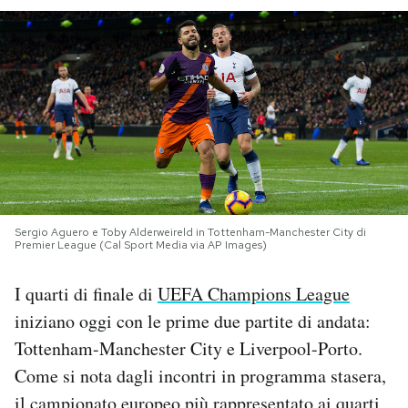
PODCAST
NEWSLETTER
I MIEI PREFERITI
SHOP
Sergio Aguero e Toby Alderweireld in Tottenham-Manchester City di
Premier League (Cal Sport Media via AP Images)
CALENDARIO
I quarti di finale di
UEFA Champions League
iniziano oggi con le prime due partite di andata:
AREA PERSONALE
Tottenham-Manchester City e Liverpool-Porto.
Come si nota dagli incontri in programma stasera,
Area Personale
Newsletter
il campionato europeo più rappresentato ai quarti