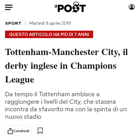
Auto
SPORT
Martedì 9 aprile 2019
QUESTO ARTICOLO HA PIÙ DI
7 ANNI
HOME
Tottenham-Manchester City, il
Italia
Moda
derby inglese in Champions
Mondo
Libri
Politica
Consumismi
League
Tecnologia
Storie/Idee
Internet
Ok Boomer!
Da tempo il Tottenham ambisce a
Scienza
Media
raggiungere i livelli del City, che stasera
Cultura
Europa
incontra da sfavorito ma con la spinta di un
nuovo stadio
Economia
Altrecose
Sport
Mondiali calcio 2026
Condividi