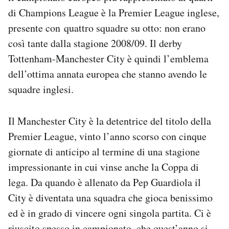
Notifiche mobile
di Champions League è la Premier League inglese,
Regala il Post
presente con quattro squadre su otto: non erano
Hai bisogno di aiuto?
così tante dalla stagione 2008/09. Il derby
Esci
Tottenham-Manchester City è quindi l’emblema
dell’ottima annata europea che stanno avendo le
squadre inglesi.
Il Manchester City è la detentrice del titolo della
Premier League, vinto l’anno scorso con cinque
giornate di anticipo al termine di una stagione
impressionante in cui vinse anche la Coppa di
lega. Da quando è allenato da Pep Guardiola il
City è diventata una squadra che gioca benissimo
ed è in grado di vincere ogni singola partita. Ci è
riuscito spesso in campionato, che quest’anno si