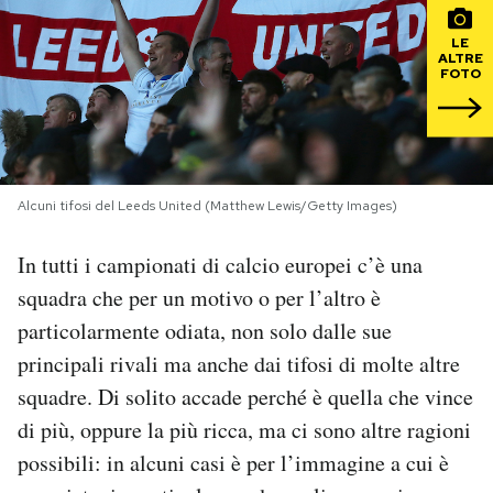
LE
PODCAST
ALTRE
FOTO
NEWSLETTER
I MIEI PREFERITI
Alcuni tifosi del Leeds United (Matthew Lewis/Getty Images)
In tutti i campionati di calcio europei c’è una
SHOP
squadra che per un motivo o per l’altro è
particolarmente odiata, non solo dalle sue
CALENDARIO
principali rivali ma anche dai tifosi di molte altre
squadre. Di solito accade perché è quella che vince
AREA PERSONALE
di più, oppure la più ricca, ma ci sono altre ragioni
Area Personale
possibili: in alcuni casi è per l’immagine a cui è
Newsletter