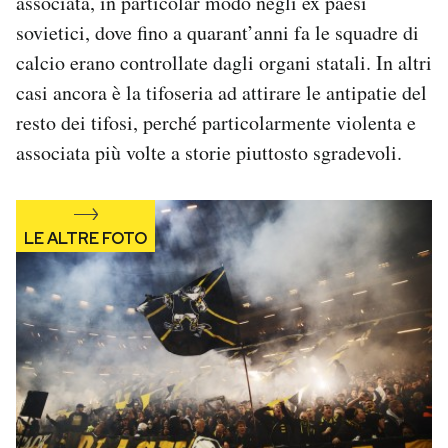
associata, in particolar modo negli ex paesi
Notifiche mobile
sovietici, dove fino a quarant’anni fa le squadre di
Regala il Post
calcio erano controllate dagli organi statali. In altri
Hai bisogno di aiuto?
casi ancora è la tifoseria ad attirare le antipatie del
Esci
resto dei tifosi, perché particolarmente violenta e
associata più volte a storie piuttosto sgradevoli.