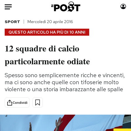
Auto
SPORT
Mercoledì 20 aprile 2016
QUESTO ARTICOLO HA PIÙ DI
10 ANNI
HOME
12 squadre di calcio
Italia
Moda
particolarmente odiate
Mondo
Libri
Politica
Consumismi
Spesso sono semplicemente ricche e vincenti,
Tecnologia
Storie/Idee
ma ci sono anche quelle con tifoserie molto
Internet
Ok Boomer!
violente o una storia imbarazzante alle spalle
Scienza
Media
Cultura
Europa
Condividi
Economia
Altrecose
Sport
Mondiali calcio 2026