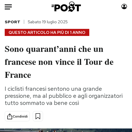
Auto
SPORT
Sabato 19 luglio 2025
QUESTO ARTICOLO HA PIÙ DI
1 ANNO
HOME
Sono quarant’anni che un
Italia
Moda
francese non vince il Tour de
Mondo
Libri
Politica
Consumismi
France
Tecnologia
Storie/Idee
Internet
Ok Boomer!
I ciclisti francesi sentono una grande
Scienza
Media
pressione, ma al pubblico e agli organizzatori
Cultura
Europa
tutto sommato va bene così
Economia
Altrecose
Condividi
Sport
Mondiali calcio 2026