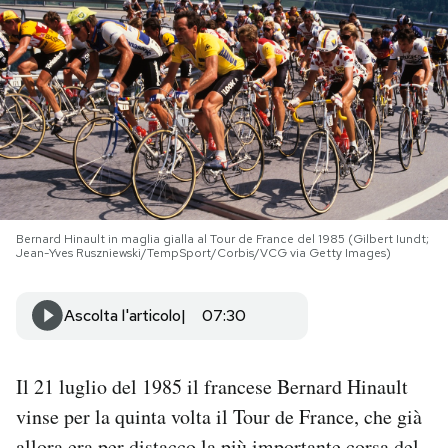
PODCAST
NEWSLETTER
I MIEI PREFERITI
SHOP
Bernard Hinault in maglia gialla al Tour de France del 1985 (Gilbert Iundt;
Jean-Yves Ruszniewski/TempSport/Corbis/VCG via Getty Images)
CALENDARIO
Ascolta l'articolo
07:30
AREA PERSONALE
Il 21 luglio del 1985 il francese Bernard Hinault
Area Personale
vinse per la quinta volta il Tour de France, che già
Newsletter
allora era per distacco la più importante corsa del