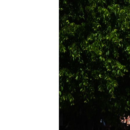
PODCAST
NEWSLETTER
I MIEI PREFERITI
SHOP
CALENDARIO
AREA PERSONALE
Area Personale
Newsletter