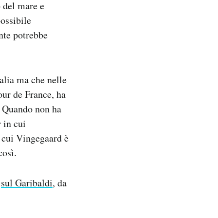
o del mare e
possibile
ente potrebbe
alia ma che nelle
Tour de France, ha
to. Quando non ha
 in cui
 cui Vingegaard è
così.
o
sul Garibaldi
, da