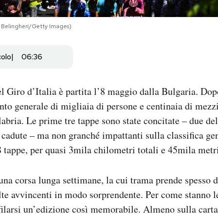
o Belingheri/Getty Images)
colo
06:36
l Giro d’Italia è partita l’8 maggio dalla Bulgaria. Dop
to generale di migliaia di persone e centinaia di mezzi
labria. Le prime tre tappe sono state concitate – due de
 cadute – ma non granché impattanti sulla classifica gen
 tappe, per quasi 3mila chilometri totali e 45mila metri 
è una corsa lunga settimane, la cui trama prende spesso d
lte avvincenti in modo sorprendente. Per come stanno le
ilarsi un’edizione così memorabile. Almeno sulla carta