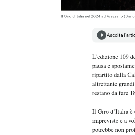
Notifiche mobile
Regala il Post
Il Giro d'Italia nel 2024 ad Avezzano (Dari
Hai bisogno di aiuto?
Esci
Ascolta l'arti
L’edizione 109 de
pausa e spostamen
ripartito dalla Ca
altrettante grandi
restano da fare 18
Il Giro d’Italia 
impreviste e a vo
potrebbe non prof