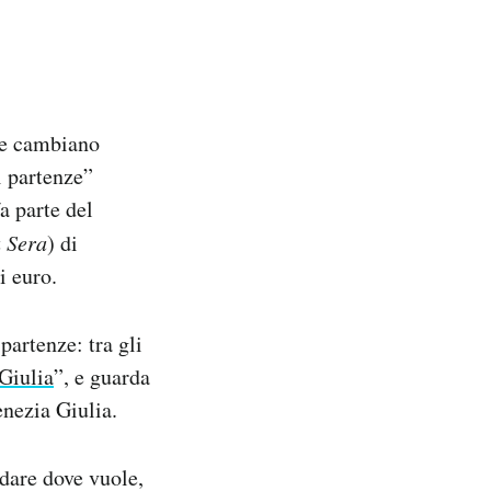
che cambiano
i partenze”
a parte del
a Sera
) di
i euro.
partenze: tra gli
 Giulia
”, e guarda
enezia Giulia.
andare dove vuole,