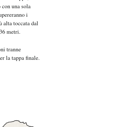
o con una sola
supereranno i
 alta toccata dal
236 metri.
oni tranne
er la tappa finale.