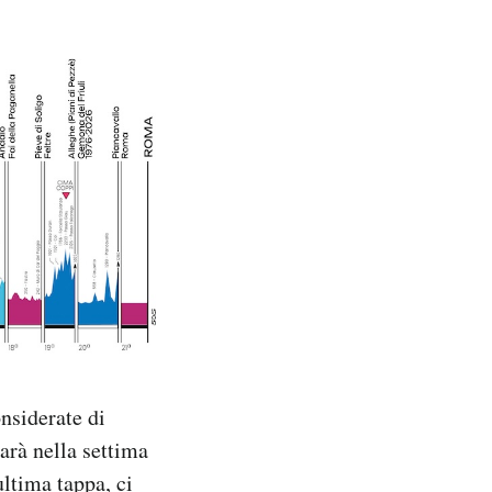
onsiderate di
sarà nella settima
ltima tappa, ci