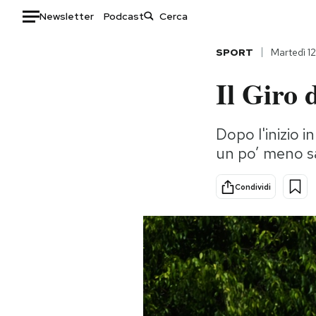
Newsletter
Podcast
Auto
SPORT
Martedì 1
Il Giro d
HOME
Italia
Moda
Dopo l'inizio i
Mondo
Libri
un po’ meno sa
Politica
Consumismi
Tecnologia
Storie/Idee
Condividi
Internet
Ok Boomer!
Scienza
Media
Cultura
Europa
Economia
Altrecose
Sport
Mondiali calcio 2026