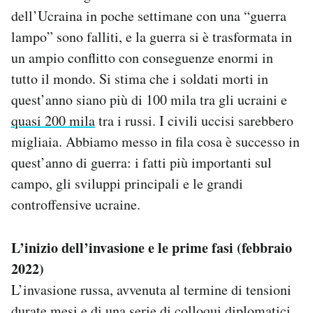
Notifiche mobile
dell’Ucraina in poche settimane con una “guerra
Regala il Post
lampo” sono falliti, e la guerra si è trasformata in
Hai bisogno di aiuto?
un ampio conflitto con conseguenze enormi in
Esci
tutto il mondo. Si stima che i soldati morti in
quest’anno siano più di 100 mila tra gli ucraini e
quasi 200 mila
tra i russi. I civili uccisi sarebbero
migliaia. Abbiamo messo in fila cosa è successo in
quest’anno di guerra: i fatti più importanti sul
campo, gli sviluppi principali e le grandi
controffensive ucraine.
L’inizio dell’invasione e le prime fasi (febbraio
2022)
L’invasione russa, avvenuta al termine di tensioni
durate mesi e di una serie di colloqui diplomatici