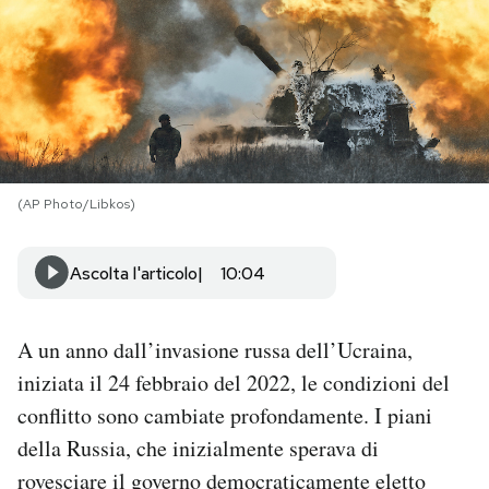
PODCAST
NEWSLETTER
I MIEI PREFERITI
(AP Photo/Libkos)
SHOP
Ascolta l'articolo
10:04
CALENDARIO
A un anno dall’invasione russa dell’Ucraina,
iniziata il 24 febbraio del 2022, le condizioni del
AREA PERSONALE
conflitto sono cambiate profondamente. I piani
della Russia, che inizialmente sperava di
Area Personale
rovesciare il governo democraticamente eletto
Newsletter