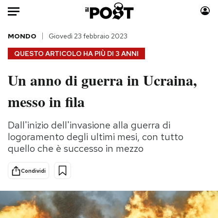
Auto
MONDO
Giovedì 23 febbraio 2023
QUESTO ARTICOLO HA PIÙ DI
3 ANNI
HOME
Un anno di guerra in Ucraina,
Italia
Moda
messo in fila
Mondo
Libri
Politica
Consumismi
Dall'inizio dell'invasione alla guerra di
Tecnologia
Storie/Idee
logoramento degli ultimi mesi, con tutto
Internet
Ok Boomer!
quello che è successo in mezzo
Scienza
Media
Cultura
Europa
Condividi
Economia
Altrecose
Sport
Mondiali calcio 2026