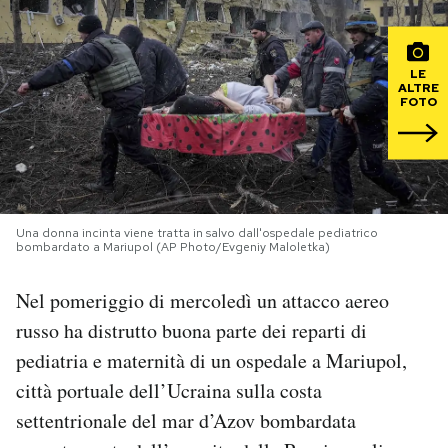
PODCAST
LE
ALTRE
FOTO
NEWSLETTER
I MIEI PREFERITI
Una donna incinta viene tratta in salvo dall'ospedale pediatrico
SHOP
bombardato a Mariupol (AP Photo/Evgeniy Maloletka)
Nel pomeriggio di mercoledì un attacco aereo
CALENDARIO
russo ha distrutto buona parte dei reparti di
pediatria e maternità di un ospedale a Mariupol,
AREA PERSONALE
città portuale dell’Ucraina sulla costa
Area Personale
settentrionale del mar d’Azov bombardata
Newsletter