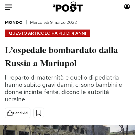
Auto
MONDO
Mercoledì 9 marzo 2022
QUESTO ARTICOLO HA PIÙ DI
4 ANNI
HOME
L’ospedale bombardato dalla
Italia
Moda
Russia a Mariupol
Mondo
Libri
Politica
Consumismi
Il reparto di maternità e quello di pediatria
Tecnologia
Storie/Idee
hanno subito gravi danni, ci sono bambini e
Internet
Ok Boomer!
donne incinte ferite, dicono le autorità
Scienza
Media
ucraine
Cultura
Europa
Economia
Altrecose
Condividi
Sport
Mondiali calcio 2026