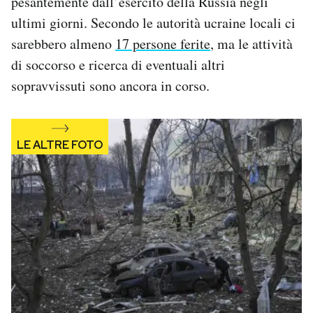
pesantemente dall’esercito della Russia negli
Notifiche mobile
ultimi giorni. Secondo le autorità ucraine locali ci
Regala il Post
sarebbero almeno
17 persone ferite
, ma le attività
Hai bisogno di aiuto?
di soccorso e ricerca di eventuali altri
Esci
sopravvissuti sono ancora in corso.