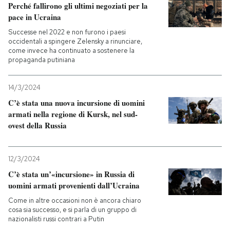
Perché fallirono gli ultimi negoziati per la
pace in Ucraina
PODCAST
Successe nel 2022 e non furono i paesi
occidentali a spingere Zelensky a rinunciare,
come invece ha continuato a sostenere la
NEWSLETTER
propaganda putiniana
14/3/2024
I MIEI PREFERITI
C’è stata una nuova incursione di uomini
armati nella regione di Kursk, nel sud-
SHOP
ovest della Russia
CALENDARIO
12/3/2024
C’è stata un’«incursione» in Russia di
uomini armati provenienti dall’Ucraina
AREA PERSONALE
Come in altre occasioni non è ancora chiaro
cosa sia successo, e si parla di un gruppo di
Entra
nazionalisti russi contrari a Putin