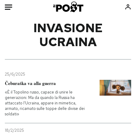
Auto
INVASIONE
UCRAINA
HOME
Italia
Moda
Mondo
Libri
Politica
Consumismi
25/6/2025
Tecnologia
Storie/Idee
Čeburaška va alla guerra
Internet
Ok Boomer!
«È il Topolino russo, capace di unire le
Scienza
Media
generazioni. Ma da quando la Russia ha
attaccato l'Ucraina, appare in mimetica,
Cultura
Europa
armato, ricamato sulle toppe delle divise dei
Economia
Altrecose
soldati»
Sport
Mondiali calcio 2026
18/2/2025