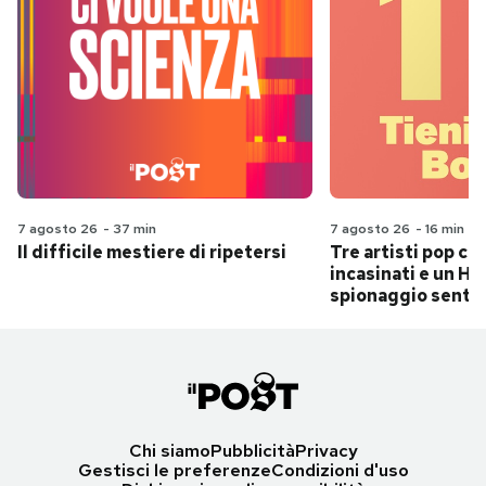
7 agosto 26
-
37 min
7 agosto 26
-
16 min
Il difficile mestiere di ripetersi
Tre artisti pop ch
incasinati e un Hit
spionaggio senti
Chi siamo
Pubblicità
Privacy
Gestisci le preferenze
Condizioni d'uso