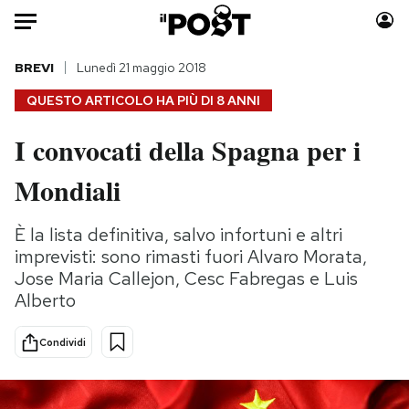
Auto
BREVI
Lunedì 21 maggio 2018
QUESTO ARTICOLO HA PIÙ DI
8 ANNI
HOME
I convocati della Spagna per i
Italia
Moda
Mondiali
Mondo
Libri
Politica
Consumismi
È la lista definitiva, salvo infortuni e altri
Tecnologia
Storie/Idee
imprevisti: sono rimasti fuori Alvaro Morata,
Internet
Ok Boomer!
Jose Maria Callejon, Cesc Fabregas e Luis
Scienza
Media
Alberto
Cultura
Europa
Economia
Altrecose
Condividi
Sport
Mondiali calcio 2026