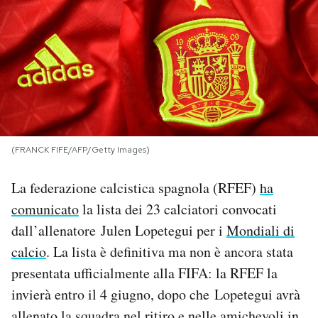
PODCAST
NEWSLETTER
I MIEI PREFERITI
(FRANCK FIFE/AFP/Getty Images)
SHOP
La federazione calcistica spagnola (RFEF)
ha
comunicato
la lista dei 23 calciatori convocati
CALENDARIO
dall’allenatore Julen Lopetegui per i
Mondiali di
calcio
. La lista è definitiva ma non è ancora stata
AREA PERSONALE
presentata ufficialmente alla FIFA: la RFEF la
invierà entro il 4 giugno, dopo che Lopetegui avrà
Area Personale
Newsletter
allenato la squadra nel ritiro e nelle amichevoli in