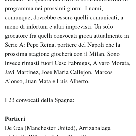
Notifiche mobile
programma nei prossimi giorni. I nomi,
Regala il Post
comunque, dovrebbe essere quelli comunicati, a
Hai bisogno di aiuto?
meno di infortuni e altri imprevisti. Un solo
Esci
giocatore fra quelli convocati gioca attualmente in
Serie A: Pepe Reina, portiere del Napoli che la
prossima stagione giocherà con il Milan. Sono
invece rimasti fuori Cesc Fabregas, Alvaro Morata,
Javi Martinez, Jose Maria Callejon, Marcos
Alonso, Juan Mata e Luis Alberto.
I 23 convocati della Spagna:
Portieri
De Gea (Manchester United), Arrizabalaga