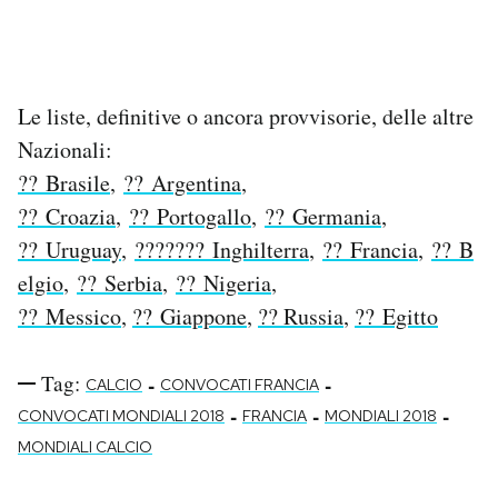
Le liste, definitive o ancora provvisorie, delle altre
Nazionali:
?? Brasile
,
?? Argentina
,
?? Croazia
,
?? Portogallo
,
?? Germania
,
?? Uruguay
,
??????? Inghilterra
,
?? Francia
,
?? B
elgio
,
?? Serbia
,
?? Nigeria
,
?? Messico
,
?? Giappone
,
?? Russia
,
?? Egitto
Tag:
-
-
CALCIO
CONVOCATI FRANCIA
-
-
-
CONVOCATI MONDIALI 2018
FRANCIA
MONDIALI 2018
MONDIALI CALCIO