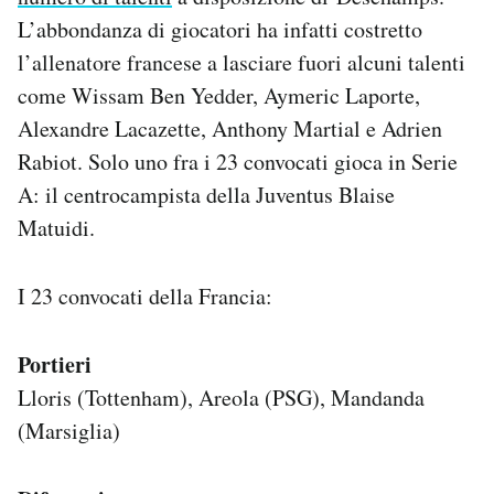
Notifiche mobile
L’abbondanza di giocatori ha infatti costretto
Regala il Post
l’allenatore francese a lasciare fuori alcuni talenti
Hai bisogno di aiuto?
come Wissam Ben Yedder, Aymeric Laporte,
Esci
Alexandre Lacazette, Anthony Martial e Adrien
Rabiot. Solo uno fra i 23 convocati gioca in Serie
A: il centrocampista della Juventus Blaise
Matuidi.
I 23 convocati della Francia:
Portieri
Lloris (Tottenham), Areola (PSG), Mandanda
(Marsiglia)