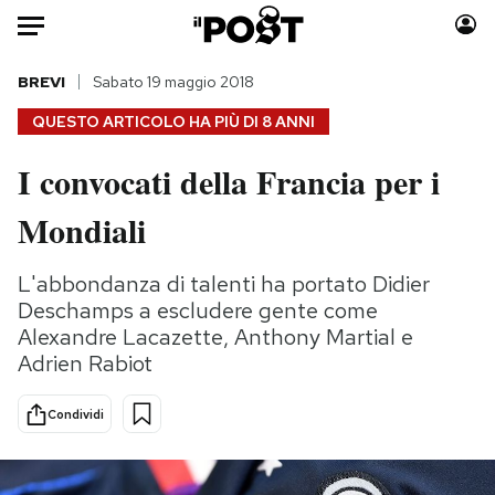
Auto
BREVI
Sabato 19 maggio 2018
QUESTO ARTICOLO HA PIÙ DI
8 ANNI
HOME
I convocati della Francia per i
Italia
Moda
Mondiali
Mondo
Libri
Politica
Consumismi
L'abbondanza di talenti ha portato Didier
Tecnologia
Storie/Idee
Deschamps a escludere gente come
Internet
Ok Boomer!
Alexandre Lacazette, Anthony Martial e
Scienza
Media
Adrien Rabiot
Cultura
Europa
Economia
Altrecose
Condividi
Sport
Mondiali calcio 2026