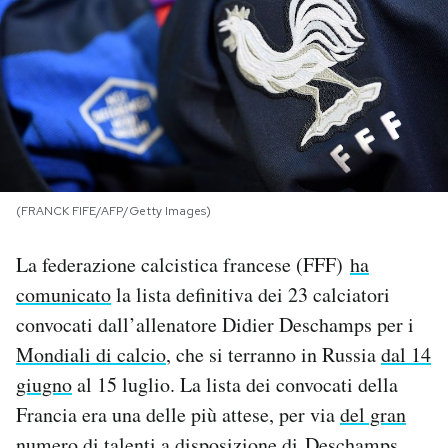
PODCAST
NEWSLETTER
I MIEI PREFERITI
(FRANCK FIFE/AFP/Getty Images)
SHOP
La federazione calcistica francese (FFF)
ha
comunicato
la lista definitiva dei 23 calciatori
CALENDARIO
convocati dall’allenatore Didier Deschamps per i
Mondiali di calcio
, che si terranno in Russia
dal 14
AREA PERSONALE
giugno
al 15 luglio. La lista dei convocati della
Francia era una delle più attese, per via
del gran
Area Personale
Newsletter
numero di talenti
a disposizione di Deschamps.