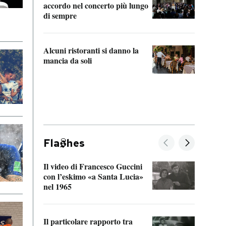
accordo nel concerto più lungo
di sempre
Il ci
parla
Alcuni ristoranti si danno la
nessu
mancia da soli
Fla
hes
Il video di Francesco Guccini
Sulla
con l’eskimo «a Santa Lucia»
vorti
nel 1965
veder
Il particolare rapporto tra
La ve