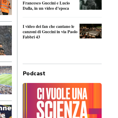
Francesco Guccini e Lucio
“Loco
Dalla, in un video d’epoca
Franc
I video dei fan che cantano le
Il de
canzoni di Guccini in via Paolo
Edoar
Fabbri 43
cappi
Podcast