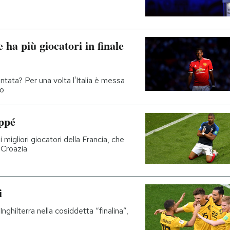
ha più giocatori in finale
ntata? Per una volta l'Italia è messa
to
ppé
 migliori giocatori della Francia, che
a Croazia
i
ghilterra nella cosiddetta “finalina”,