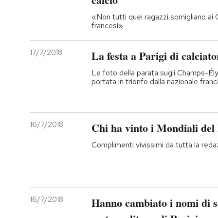
«Non tutti quei ragazzi somigliano ai 
PODCAST
francesi»
NEWSLETTER
17/7/2018
La festa a Parigi di calciator
Le foto della parata sugli Champs-É
portata in trionfo dalla nazionale fran
I MIEI PREFERITI
SHOP
16/7/2018
Chi ha vinto i Mondiali del
Complimenti vivissimi da tutta la reda
CALENDARIO
AREA PERSONALE
16/7/2018
Hanno cambiato i nomi di se
Entra