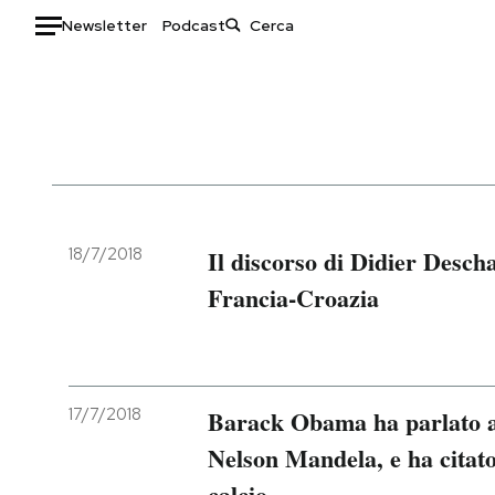
Newsletter
Podcast
Auto
HOME
Italia
Moda
Mondo
Libri
Politica
Consumismi
18/7/2018
Il discorso di Didier Descha
Tecnologia
Storie/Idee
Francia-Croazia
Internet
Ok Boomer!
Scienza
Media
Cultura
Europa
Economia
Altrecose
17/7/2018
Barack Obama ha parlato a
Sport
Mondiali calcio 2026
Nelson Mandela, e ha citato
calcio