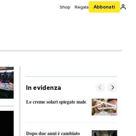
Abbonati
Shop
Regala
In evidenza
Le creme solari spiegate male
FitAc
guerr
Dopo due anni è cambiato
A cos