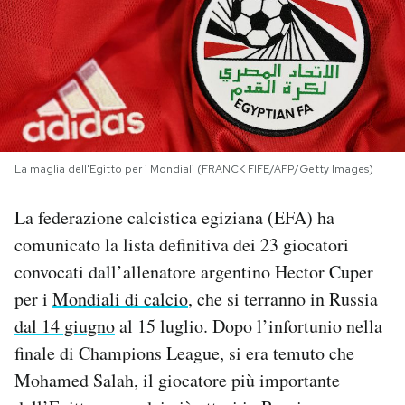
PODCAST
NEWSLETTER
I MIEI PREFERITI
La maglia dell'Egitto per i Mondiali (FRANCK FIFE/AFP/Getty Images)
La federazione calcistica egiziana (EFA) ha
SHOP
comunicato la lista definitiva dei 23 giocatori
convocati dall’allenatore argentino Hector Cuper
CALENDARIO
per i
Mondiali di calcio
, che si terranno in Russia
dal 14 giugno
al 15 luglio. Dopo l’infortunio nella
AREA PERSONALE
finale di Champions League, si era temuto che
Area Personale
Mohamed Salah, il giocatore più importante
Newsletter