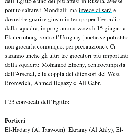
dell’Egitto e uno dei più attesi in Russia, avesse
Notifiche mobile
potuto saltare i Mondiali: ma
invece ci sarà
e
Regala il Post
dovrebbe guarire giusto in tempo per l’esordio
Hai bisogno di aiuto?
della squadra, in programma venerdì 15 giugno a
Esci
Ekaterinburg contro l’Uruguay (anche se potrebbe
non giocarla comunque, per precauzione). Ci
saranno anche gli altri tre giocatori più importanti
della squadra: Mohamed Elneny, centrocampista
dell’Arsenal, e la coppia dei difensori del West
Bromwich, Ahmed Hegazy e Ali Gabr.
I 23 convocati dell’Egitto:
Portieri
El-Hadary (Al Taawoun), Ekramy (Al Ahly), El-