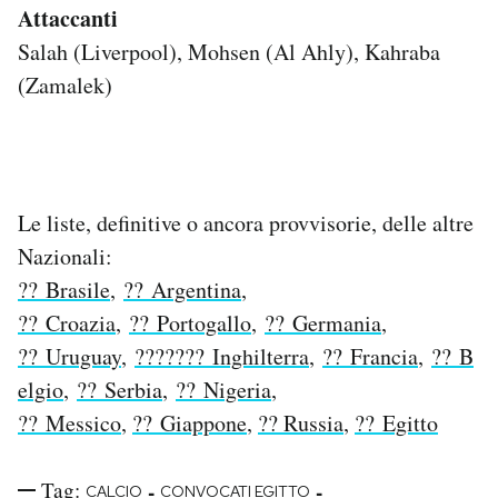
Attaccanti
Salah (Liverpool), Mohsen (Al Ahly), Kahraba
(Zamalek)
Le liste, definitive o ancora provvisorie, delle altre
Nazionali:
?? Brasile
,
?? Argentina
,
?? Croazia
,
?? Portogallo
,
?? Germania
,
?? Uruguay
,
??????? Inghilterra
,
?? Francia
,
?? B
elgio
,
?? Serbia
,
?? Nigeria
,
?? Messico
,
?? Giappone
,
?? Russia
,
?? Egitto
Tag:
-
-
CALCIO
CONVOCATI EGITTO