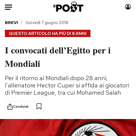
Auto
BREVI
Giovedì 7 giugno 2018
QUESTO ARTICOLO HA PIÙ DI
8 ANNI
HOME
I convocati dell’Egitto per i
Italia
Moda
Mondiali
Mondo
Libri
Politica
Consumismi
Per il ritorno ai Mondiali dopo 28 anni,
Tecnologia
Storie/Idee
l'allenatore Hector Cuper si affida ai giocatori
Internet
Ok Boomer!
di Premier League, tra cui Mohamed Salah
Scienza
Media
Cultura
Europa
Condividi
Economia
Altrecose
Sport
Mondiali calcio 2026