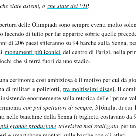
che siate astemi, o
che siate dei VIP
.
ertura delle Olimpiadi sono sempre eventi molto solenn
o facendo di tutto per far apparire sobrie quelle precede
oni di 206 paesi sfileranno su 94 barche sulla Senna, pe
ai
monumenti più iconici
del centro di Parigi, nella pr
iochi che si terrà fuori da uno stadio.
una cerimonia così ambiziosa è il motivo per cui da gio
a di militari e poliziotti,
tra moltissimi disagi
. Il comi
 insistendo enormemente sulla retorica delle “prime vol
 cerimonia
con più spettatori di sempre
, 316mila, di cui
ati nelle banchine della Senna (i biglietti costavano da 
a
più grande produzione
televisiva mai realizzata
per un
teri e smartphone montati sulle barche con gli atleti.