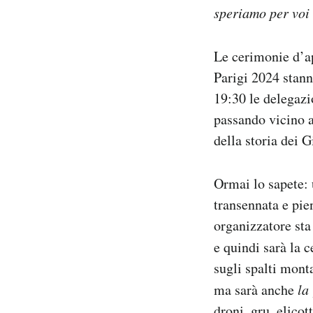
speriamo per voi 
Le cerimonie d’ap
Parigi 2024 stann
19:30 le delegazi
passando vicino 
della storia dei G
Ormai lo sapete: 
transennata e pien
organizzatore sta
e quindi sarà la
sugli spalti mont
ma sarà anche
l
droni, gru, elicot