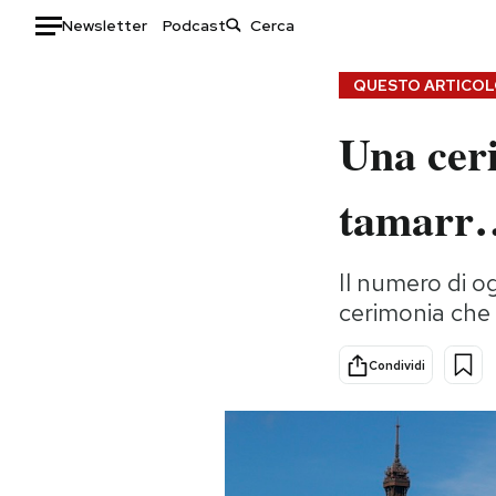
Newsletter
Podcast
Auto
QUESTO ARTICOLO
Una cer
HOME
Italia
Moda
tamarr…
Mondo
Libri
Politica
Consumismi
Il numero di og
Tecnologia
Storie/Idee
cerimonia che 
Internet
Ok Boomer!
Scienza
Media
Condividi
Cultura
Europa
Economia
Altrecose
Sport
Mondiali calcio 2026