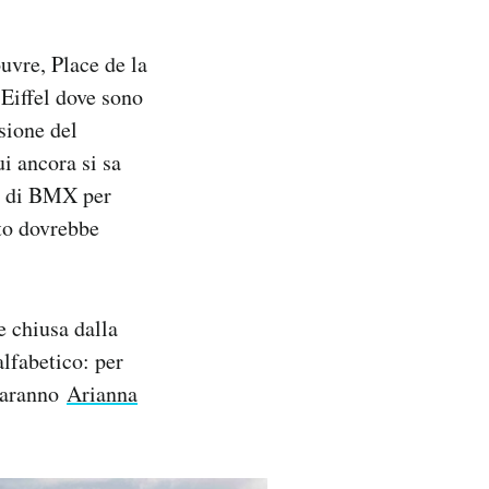
uvre, Place de la
 Eiffel dove sono
sione del
ui ancora si sa
 e di BMX per
tto dovrebbe
e chiusa dalla
alfabetico: per
 saranno
Arianna