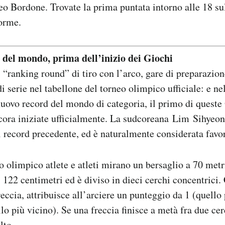
o Bordone. Trovate la prima puntata intorno alle 18 sul
forme.
del mondo, prima dell’inizio dei Giochi
 i “ranking round” di tiro con l’arco, gare di preparazio
di serie nel tabellone del torneo olimpico ufficiale: e n
l nuovo record del mondo di categoria, il primo di quest
cora iniziate ufficialmente. La sudcoreana Lim Sihyeo
el record precedente, ed è naturalmente considerata favor
co olimpico atlete e atleti mirano un bersaglio a 70 metr
 122 centimetri ed è diviso in dieci cerchi concentrici.
reccia, attribuisce all’arciere un punteggio da 1 (quello
lo più vicino). Se una freccia finisce a metà fra due cerc
lto.