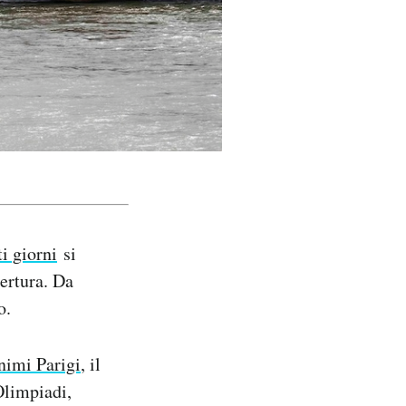
ti giorni
si
pertura. Da
o.
nimi Parigi
, il
Olimpiadi,