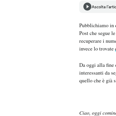
Notifiche mobile
Ascolta l'arti
Regala il Post
Hai bisogno di aiuto?
Pubblichiamo in q
Esci
Post che segue le
recuperare i nume
invece lo trovate
Da oggi alla fine
interessanti da se
quello che è già 
Ciao, oggi cominc