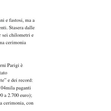
i e fastosi, ma a
nti. Stasera dalle
r sei chilometri e
ima cerimonia
rni Parigi è
tato
te” e dei record:
 104mila paganti
90 a 2.700 euro);
a cerimonia, con