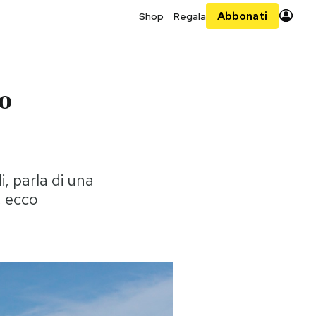
Abbonati
Shop
Regala
o
i, parla di una
, ecco