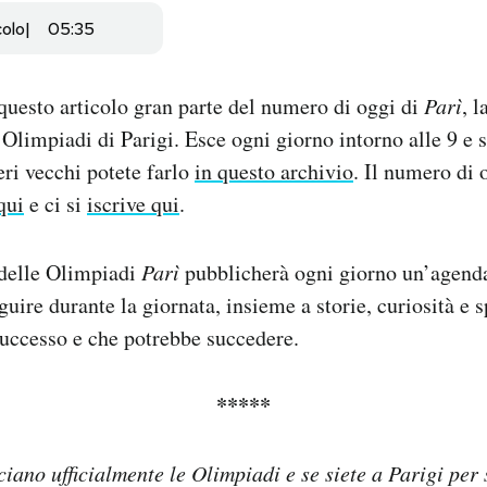
colo
05:35
uesto articolo gran parte del numero di oggi di
Parì
, l
 Olimpiadi di Parigi. Esce ogni giorno intorno alle 9 e s
ri vecchi potete farlo
in questo archivio
. Il numero di
qui
e ci si
iscrive qui
.
 delle Olimpiadi
Parì
pubblicherà ogni giorno un’agenda
guire durante la giornata, insieme a storie, curiosità e 
successo e che potrebbe succedere.
*****
iano ufficialmente le Olimpiadi e se siete a Parigi per 