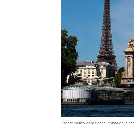
PODCAST
NEWSLETTER
I MIEI PREFERITI
SHOP
CALENDARIO
AREA PERSONALE
Area Personale
L'allestimento della Senna in vista della 
Newsletter