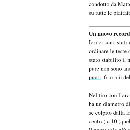
condotto da Matte
su tutte le piatta
Un nuovo record 
Ieri ci sono stati
ordinare le teste 
stato stabilito i
pure non sono an
punti
, 6 in più d
Nel tiro con l’ar
ha un diametro di
se colpito dalla f
centro) a 10 (quel
il punteggio più a