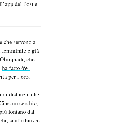
l’app del Post e
ne che servono a
el femminile è già
e Olimpiadi, che
n
ha fatto 694
ita per l’oro.
i di distanza, che
 Ciascun cerchio,
 più lontano dal
hi, si attribuisce