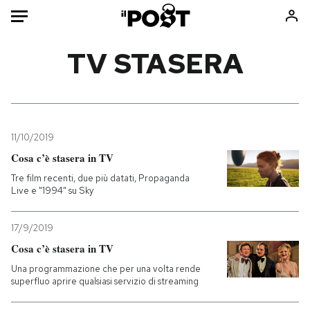
Auto
TV STASERA
HOME
Italia
Moda
Mondo
Libri
11/10/2019
Politica
Consumismi
Cosa c’è stasera in TV
Tecnologia
Storie/Idee
Tre film recenti, due più datati, Propaganda
Live e "1994" su Sky
Internet
Ok Boomer!
Scienza
Media
17/9/2019
Cultura
Europa
Cosa c’è stasera in TV
Economia
Altrecose
Una programmazione che per una volta rende
Sport
Mondiali calcio 2026
superfluo aprire qualsiasi servizio di streaming