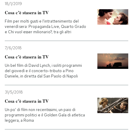
18/1/2019
Cosa c’è stasera in TV
PODCAST
Film per molti gusti e l'intrattenimento del
venerdì sera: Propaganda Live, Quarto Grado
NEWSLETTER
e Chi vuol esser milionario?, tra gli altri
7/6/2018
I MIEI PREFERITI
Cosa c’è stasera in TV
Un bel film di David Lynch, i soliti programmi
SHOP
del giovedì e il concerto-tributo a Pino
Daniele, in diretta dal San Paolo di Napoli
CALENDARIO
31/5/2018
Cosa c’è stasera in TV
AREA PERSONALE
Un po' di film non recentissimi, un paio di
programmi politici e il Golden Gala di atletica
leggera, a Roma
Entra