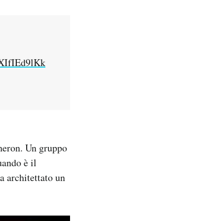
o/XIfIEd9lKk
heron. Un gruppo
uando è il
a architettato un