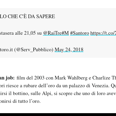
LO CHE C'È DA SAPERE
stasera alle 21,05 su
@RaiTre
#M
#Santoro
https://t.c
oro.it (@Serv_Pubblico)
May 24, 2018
an job:
film del 2003 con Mark Wahlberg e Charlize T
tori riesce a rubare dell’oro da un palazzo di Venezia. Q
si il bottino, sulle Alpi, si scopre che uno di loro avev
irsi di tutto l’oro.