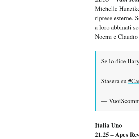
Michelle Hunziker
riprese esterne. 
a loro abbinati s
Noemi e Claudio A
Se lo dice Ilar
Stasera su
#Ca
— VuoiScomme
Italia Uno
21.25 – Apes Rev