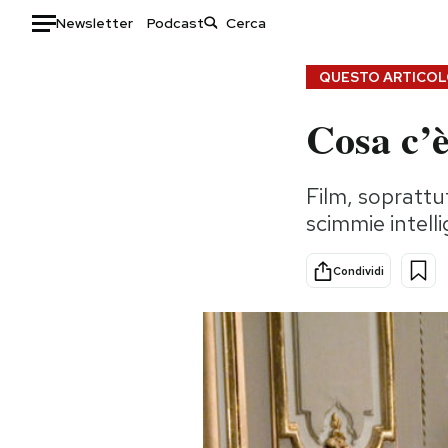
Newsletter
Podcast
Auto
QUESTO ARTICOLO
Cosa c’è
HOME
Italia
Moda
Film, soprattu
Mondo
Libri
scimmie intell
Politica
Consumismi
Tecnologia
Storie/Idee
Condividi
Internet
Ok Boomer!
Scienza
Media
Cultura
Europa
Economia
Altrecose
Sport
Mondiali calcio 2026