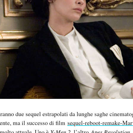
saranno due sequel estrapolati da lunghe saghe cinemato
cente, ma il successo di film
sequel-reboot-remake-Marv
molto attuale. Uno è
X-Men 2
, l’altro
Apes Revolution
.