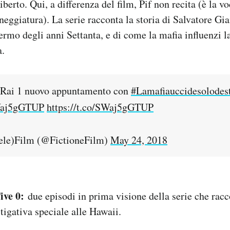
berto. Qui, a differenza del film, Pif non recita (è la v
eneggiatura). La serie racconta la storia di Salvatore G
ermo degli anni Settanta, e di come la mafia influenzi la
a.
u Rai 1 nuovo appuntamento con
#Lamafiauccidesolodes
SWaj5gGTUP
https://t.co/SWaj5gGTUP
Tele)Film (@FictioneFilm)
May 24, 2018
ive 0:
due episodi in prima visione della serie che racc
tigativa speciale alle Hawaii.