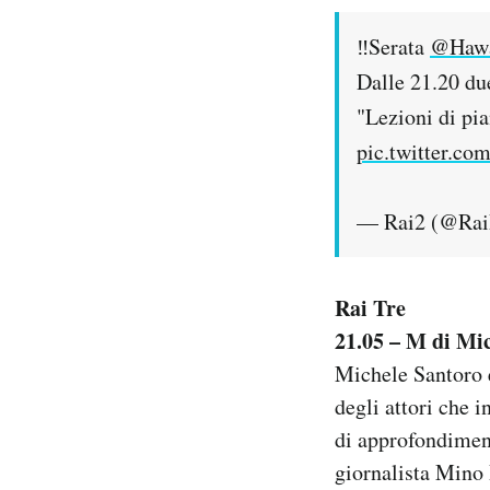
‼️Serata
@Hawa
Dalle 21.20 due
"Lezioni di pia
pic.twitter.c
— Rai2 (@Ra
Rai Tre
21.05 – M di Mi
Michele Santoro e
degli attori che 
di approfondiment
giornalista Mino 