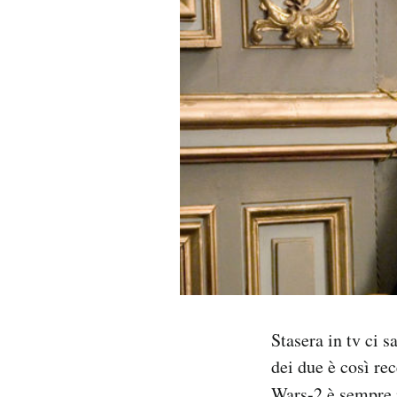
PODCAST
NEWSLETTER
I MIEI PREFERITI
SHOP
CALENDARIO
AREA PERSONALE
Stasera in tv ci 
dei due è così re
Area Personale
Newsletter
Wars-2
è sempre 