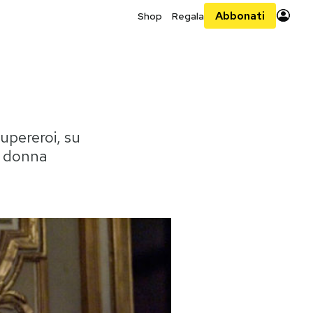
Abbonati
Shop
Regala
supereroi, su
a donna