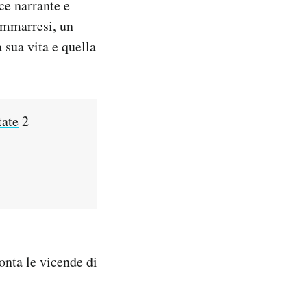
oce narrante e
iammarresi, un
 sua vita e quella
tate
2
onta le vicende di