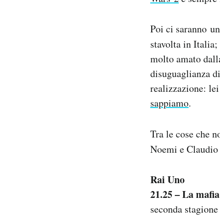
Notifiche mobile
Regala il Post
Poi ci saranno un
Hai bisogno di aiuto?
stavolta in Italia
Esci
molto amato dalla
disuguaglianza di
realizzazione: le
sappiamo
.
Tra le cose che n
Noemi e Claudio
Rai Uno
21.25 – La mafia
seconda stagione 