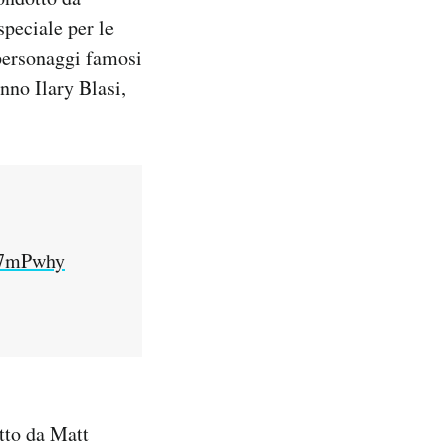
speciale per le
 personaggi famosi
nno Ilary Blasi,
o7mPwhy
tto da Matt