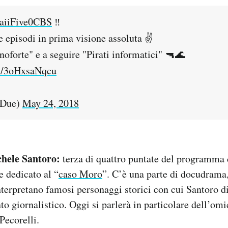
iiFive0CBS
‼️
 episodi in prima visione assoluta ✌️
noforte" e a seguire "Pirati informatici" 🔫🌊
om/3oHxsaNqcu
iDue)
May 24, 2018
chele Santoro:
terza di quattro puntate del programma 
 dedicato al “
caso Moro
”. C’è una parte di docudrama
interpretano famosi personaggi storici con cui Santoro d
o giornalistico. Oggi si parlerà in particolare dell’omi
Pecorelli.