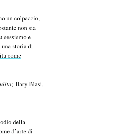
no un colpaccio,
stante non sia
su sessismo e
 una storia di
nita come
ulita
; Ilary Blasi,
odio della
nome d’arte di