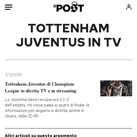
Auto
TOTTENHAM
JUVENTUS IN TV
HOME
Italia
Moda
Mondo
Libri
Politica
Consumismi
7/3/2018
Tecnologia
Storie/Idee
Tottenham-Juventus di Champions
Internet
Ok Boomer!
League in diretta TV e in streaming
Scienza
Media
La Juventus deve recuperare il 2-2
Cultura
Europa
dell'andata, chi vince passa ai quarti di finale: le
informazioni per seguirla in diretta, anche in
Economia
Altrecose
chiaro, dalle 20.45
Sport
Mondiali calcio 2026
Altri articoli su questo argomento