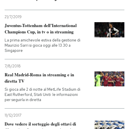
PODCAST
21/7/2019
Juventus-Tottenham dell’International
NEWSLETTER
Champions Cup, in tv o in streaming
La prima amichevole estiva della gestione di
Maurizio Sarri si gioca oggi alle 13.30 a
I MIEI PREFERITI
Singapore
7/8/2018
SHOP
Real Madrid-Roma in streaming e in
diretta TV
CALENDARIO
Si gioca alle 2 di notte al MetLife Stadium di
East Rutherford, Stati Uniti: le informazioni
per seguirla in diretta
AREA PERSONALE
11/12/2017
Entra
Dove vedere il sorteggio degli ottavi di