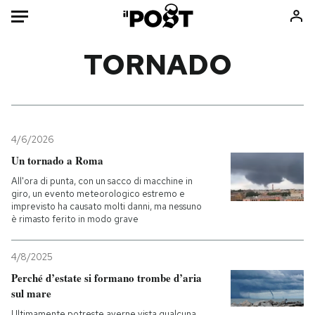
Auto
TORNADO
HOME
Italia
Moda
Mondo
Libri
4/6/2026
Politica
Consumismi
Un tornado a Roma
Tecnologia
Storie/Idee
All'ora di punta, con un sacco di macchine in
giro, un evento meteorologico estremo e
Internet
Ok Boomer!
imprevisto ha causato molti danni, ma nessuno
Scienza
Media
è rimasto ferito in modo grave
Cultura
Europa
4/8/2025
Economia
Altrecose
Perché d’estate si formano trombe d’aria
Sport
Mondiali calcio 2026
sul mare
Ultimamente potreste averne vista qualcuna