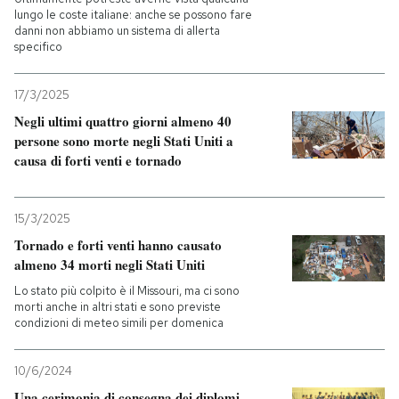
lungo le coste italiane: anche se possono fare
danni non abbiamo un sistema di allerta
PODCAST
specifico
NEWSLETTER
17/3/2025
Negli ultimi quattro giorni almeno 40
persone sono morte negli Stati Uniti a
I MIEI PREFERITI
causa di forti venti e tornado
SHOP
15/3/2025
Tornado e forti venti hanno causato
almeno 34 morti negli Stati Uniti
CALENDARIO
Lo stato più colpito è il Missouri, ma ci sono
morti anche in altri stati e sono previste
condizioni di meteo simili per domenica
AREA PERSONALE
Entra
10/6/2024
Una cerimonia di consegna dei diplomi