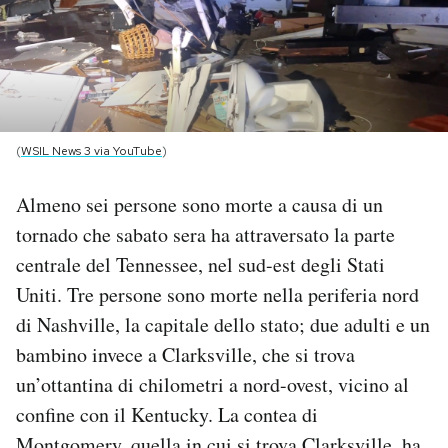
PODCAST
NEWSLETTER
(
WSIL News 3 via YouTube
)
I MIEI PREFERITI
Almeno sei persone sono morte a causa di un
tornado che sabato sera ha attraversato la parte
SHOP
centrale del Tennessee, nel sud-est degli Stati
Uniti. Tre persone sono morte nella periferia nord
CALENDARIO
di Nashville, la capitale dello stato; due adulti e un
bambino invece a Clarksville, che si trova
AREA PERSONALE
un’ottantina di chilometri a nord-ovest, vicino al
confine con il Kentucky. La contea di
Area Personale
Newsletter
Montgomery, quella in cui si trova Clarksville, ha