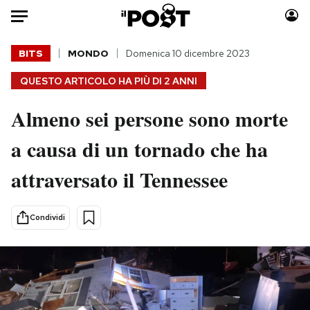
Auto
BITS
MONDO
Domenica 10 dicembre 2023
QUESTO ARTICOLO HA PIÙ DI
2 ANNI
HOME
Almeno sei persone sono morte
Italia
Moda
Mondo
Libri
a causa di un tornado che ha
Politica
Consumismi
attraversato il Tennessee
Tecnologia
Storie/Idee
Internet
Ok Boomer!
Scienza
Media
Condividi
Cultura
Europa
Economia
Altrecose
Sport
Mondiali calcio 2026