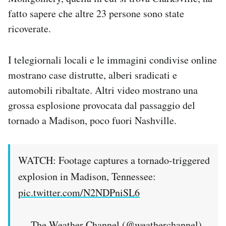
Notifiche mobile
fatto sapere che altre 23 persone sono state
Regala il Post
ricoverate.
Hai bisogno di aiuto?
Esci
I telegiornali locali e le immagini condivise online
mostrano case distrutte, alberi sradicati e
automobili ribaltate. Altri video mostrano una
grossa esplosione provocata dal passaggio del
tornado a Madison, poco fuori Nashville.
WATCH: Footage captures a tornado-triggered
explosion in Madison, Tennessee:
pic.twitter.com/N2NDPniSL6
— The Weather Channel (@weatherchannel)