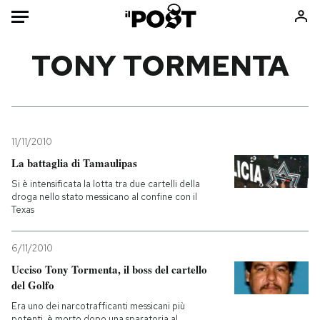
Auto
TONY TORMENTA
HOME
Italia
Moda
Mondo
Libri
11/11/2010
Politica
Consumismi
La battaglia di Tamaulipas
Tecnologia
Storie/Idee
Si è intensificata la lotta tra due cartelli della
droga nello stato messicano al confine con il
Internet
Ok Boomer!
Texas
Scienza
Media
Cultura
Europa
6/11/2010
Economia
Altrecose
Ucciso Tony Tormenta, il boss del cartello
del Golfo
Sport
Mondiali calcio 2026
Era uno dei narcotrafficanti messicani più
potenti, è morto dopo una sparatoria al