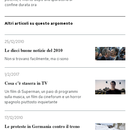
confine durata ora
PODCAST
Altri articoli su questo argomento
NEWSLETTER
25/12/2010
Le dieci buone notizie del 2010
I MIEI PREFERITI
Non si trovano facilmente, ma ci sono
SHOP
1/2/2017
Cosa c’è stasera in TV
CALENDARIO
Un film di Superman, un paio di programmi
sulla musica, un film da cineforum e un horror
spagnolo piuttosto inquietante
AREA PERSONALE
17/12/2010
Entra
Le proteste in Germania contro il treno