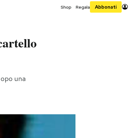
Abbonati
Shop
Regala
cartello
 dopo una