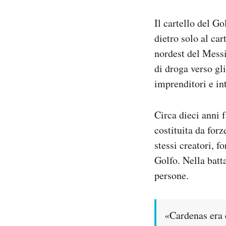
Il cartello del G
dietro solo al car
nordest del Messi
di droga verso gli
imprenditori e in
Circa dieci anni f
costituita da forz
stessi creatori, f
Golfo. Nella batta
persone.
«Cardenas era 