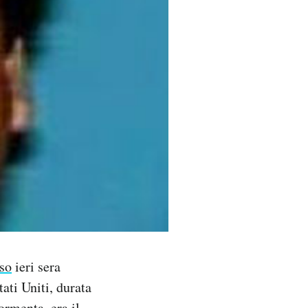
iso
ieri sera
ati Uniti, durata
rmenta, era il