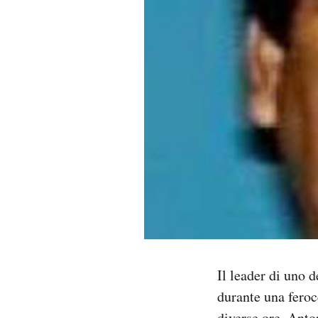
PODCAST
NEWSLETTER
I MIEI PREFERITI
SHOP
CALENDARIO
AREA PERSONALE
Il leader di uno d
Area Personale
durante una feroc
Newsletter
diverse ore. Ant