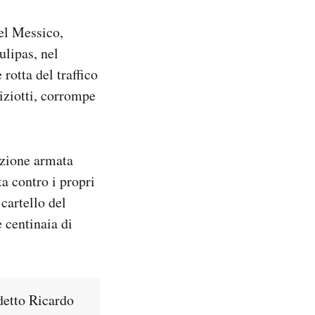
del Messico,
ulipas, nel
rotta del traffico
liziotti, corrompe
sezione armata
ta contro i propri
cartello del
e centinaia di
detto Ricardo