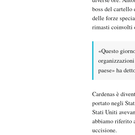
Notifiche mobile
boss del cartello
Regala il Post
delle forze specia
Hai bisogno di aiuto?
rimasti coinvolti 
Esci
«Questo giorno
organizzazioni
paese» ha detto
Cardenas è divent
portato negli Sta
Stati Uniti avevan
abbiamo riferito 
uccisione.