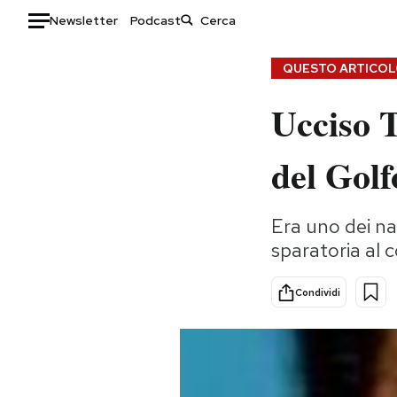
Newsletter
Podcast
Auto
QUESTO ARTICOLO
Ucciso T
HOME
Italia
Moda
del Golf
Mondo
Libri
Politica
Consumismi
Era uno dei na
Tecnologia
Storie/Idee
sparatoria al 
Internet
Ok Boomer!
Scienza
Media
Condividi
Cultura
Europa
Economia
Altrecose
Sport
Mondiali calcio 2026