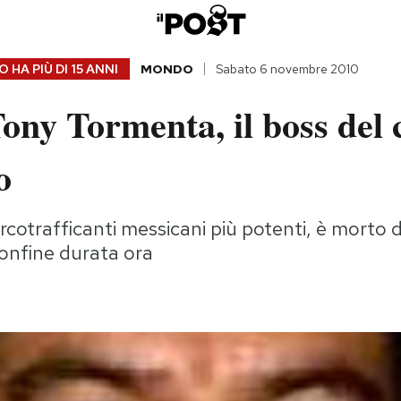
 HA PIÙ DI
15 ANNI
MONDO
Sabato 6 novembre 2010
ony Tormenta, il boss del 
o
rcotrafficanti messicani più potenti, è morto
confine durata ora