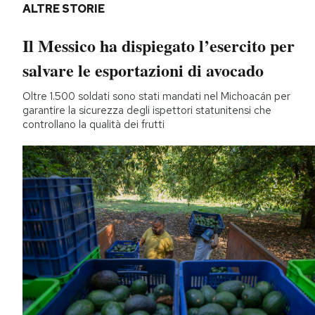
ALTRE STORIE
Il Messico ha dispiegato l’esercito per
salvare le esportazioni di avocado
Oltre 1.500 soldati sono stati mandati nel Michoacán per
garantire la sicurezza degli ispettori statunitensi che
controllano la qualità dei frutti