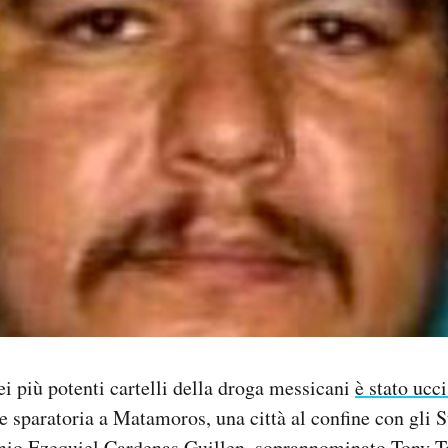
ei più potenti cartelli della droga messicani
è stato ucc
e sparatoria a Matamoros, una città al confine con gli St
onio Ezequiel Cardenas Guillen, soprannominato Tony To