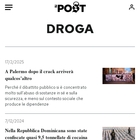
Auto
DROGA
HOME
Italia
Moda
Mondo
Libri
17/2/2025
Politica
Consumismi
A Palermo dopo il crack arriverà
qualcos’altro
Tecnologia
Storie/Idee
Perché il dibattito pubblico si è concentrato
Internet
Ok Boomer!
molto sull'abuso di sostanze in sé e sulla
Scienza
Media
sicurezza, e meno sul contesto sociale che
produce le dipendenze
Cultura
Europa
Economia
Altrecose
7/12/2024
Sport
Mondiali calcio 2026
Nella Repubblica Dominicana sono state
confiscate quasi 9,5 tonnellate di cocaina