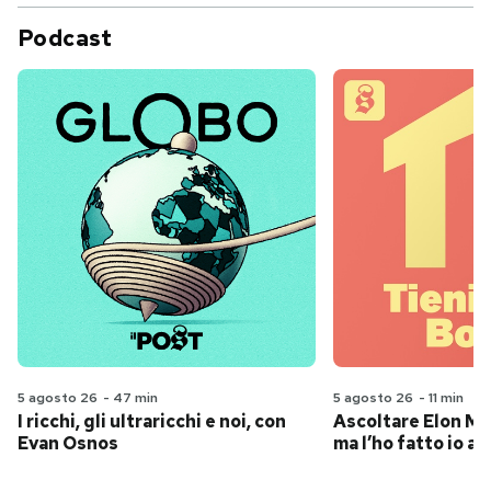
Podcast
5 agosto 26
-
47 min
5 agosto 26
-
11 min
I ricchi, gli ultraricchi e noi, con
Ascoltare Elon Mus
Evan Osnos
ma l’ho fatto io al