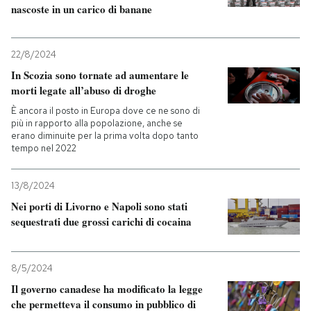
nascoste in un carico di banane
PODCAST
22/8/2024
In Scozia sono tornate ad aumentare le
NEWSLETTER
morti legate all’abuso di droghe
È ancora il posto in Europa dove ce ne sono di
I MIEI PREFERITI
più in rapporto alla popolazione, anche se
erano diminuite per la prima volta dopo tanto
tempo nel 2022
SHOP
13/8/2024
Nei porti di Livorno e Napoli sono stati
CALENDARIO
sequestrati due grossi carichi di cocaina
AREA PERSONALE
8/5/2024
Entra
Il governo canadese ha modificato la legge
che permetteva il consumo in pubblico di