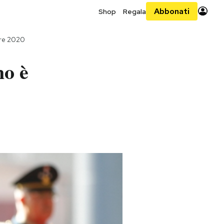
Abbonati
Shop
Regala
bre 2020
no è