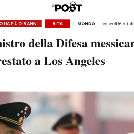
 HA PIÙ DI
5 ANNI
BITS
MONDO
Venerdì 16 otto
istro della Difesa messica
restato a Los Angeles