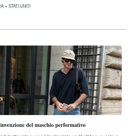
-
DA
STATI UNITI
’invenzione del maschio performativo