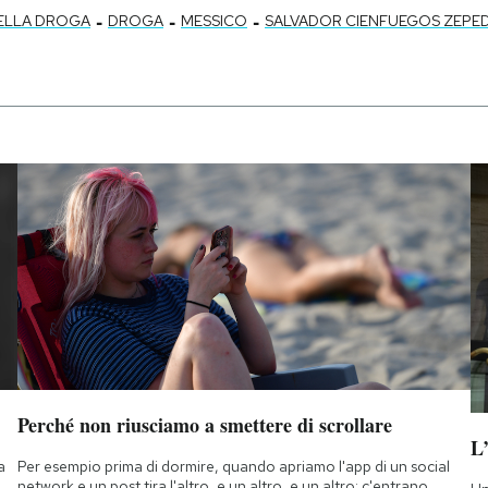
-
-
-
DELLA DROGA
DROGA
MESSICO
SALVADOR CIENFUEGOS ZEPE
Perché non riusciamo a smettere di scrollare
L
a
Per esempio prima di dormire, quando apriamo l'app di un social
network e un post tira l'altro, e un altro, e un altro: c'entrano