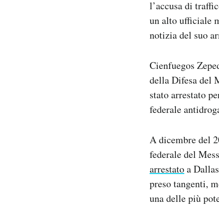
l’accusa di traffi
Notifiche mobile
un alto ufficiale 
Regala il Post
notizia del suo a
Hai bisogno di aiuto?
Esci
Cienfuegos Zepeda
della Difesa del 
stato arrestato p
federale antidrog
A dicembre del 20
federale del Mess
arrestato
a Dallas
preso tangenti, m
una delle più pot