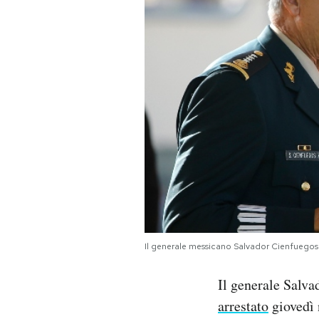
PODCAST
NEWSLETTER
I MIEI PREFERITI
SHOP
CALENDARIO
Il generale messicano Salvador Cienfuegos 
AREA PERSONALE
Il generale Salv
Area Personale
arrestato
giovedì 
Newsletter