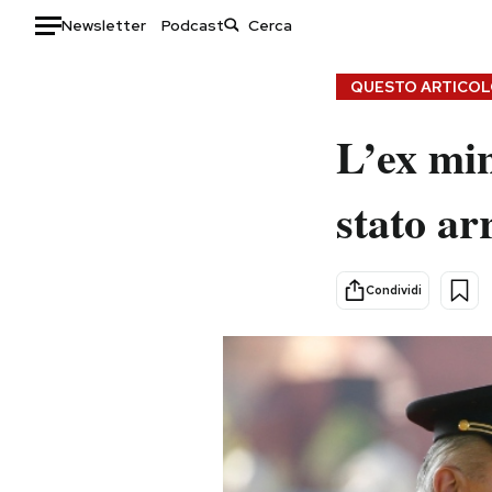
Newsletter
Podcast
Auto
QUESTO ARTICOLO
HOME
L’ex min
Italia
Moda
stato ar
Mondo
Libri
Politica
Consumismi
Tecnologia
Storie/Idee
Condividi
Internet
Ok Boomer!
Scienza
Media
Cultura
Europa
Economia
Altrecose
Sport
Mondiali calcio 2026