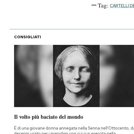
Tag:
CARTELLI 
CONSIGLIATI
Il volto più baciato del mondo
È di una giovane donna annegata nella Senna nell'Ottocento, d
decenni usato per i manichini con cui ci si esercita nella