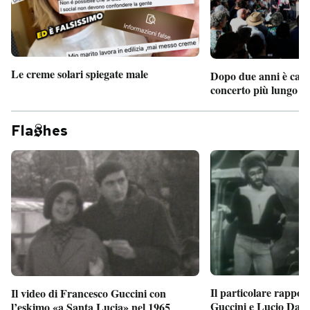
Le creme solari spiegate male
Dopo due anni è camb
concerto più lungo d
Fla
hes
Il particolare rappor
Il video di Francesco Guccini con
Guccini e Lucio Dalla
l’eskimo «a Santa Lucia» nel 1965