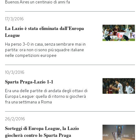
Buenos Aires un centinaio di anni fa
PODCAST
17/3/2016
La Lazio è stata eliminata dall’Europa
NEWSLETTER
League
Ha perso 3-0 in casa, senza sembrare mai in
partita: ora non ci sono più squadre italiane
I MIEI PREFERITI
nelle competizioni europee
10/3/2016
SHOP
Sparta Praga-Lazio 1-1
Era una delle partite di andata degli ottavi di
CALENDARIO
Europa League: quella di ritorno si giocherà
fra una settimana a Roma
AREA PERSONALE
26/2/2016
Sorteggi di Europa League, la Lazio
Entra
giocherà contro lo Sparta Praga