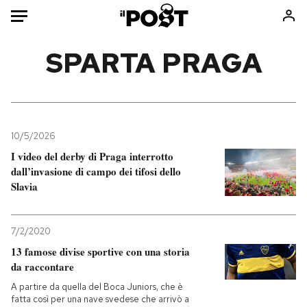
Auto
SPARTA PRAGA
HOME
Italia
Moda
Mondo
Libri
10/5/2026
Politica
Consumismi
I video del derby di Praga interrotto
dall’invasione di campo dei tifosi dello
Tecnologia
Storie/Idee
Slavia
Internet
Ok Boomer!
Scienza
Media
7/2/2020
Cultura
Europa
13 famose divise sportive con una storia
Economia
Altrecose
da raccontare
Sport
Mondiali calcio 2026
A partire da quella del Boca Juniors, che è
fatta così per una nave svedese che arrivò a