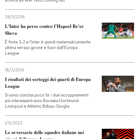
attività ad aver fatto coming out
24/11/2016
L’Inter ha perso contro l’Hapoel Be’er
Sheva
È finita 3-2 e l'Inter è quindi matematicamente
ultima nel suo girone e fuori dall'Europa
League
18/3/2016
I risultati dei sorteggi dei quarti di Europa
League
Si sono conclusi poco fa: i due accoppiamenti
più interessanti sono Borussia Dortmund-
Liverpool e Athletic Bilbao-Siviglia
1/9/2023
Le avversarie delle squadre italiane nei