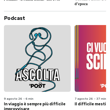
d’epoca
Podcast
9 agosto 26
-
6 min
7 agosto 26
-
37 min
In viaggio è sempre più difficile
Il difficile mestie
improvvisare