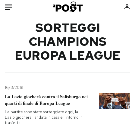
Auto
SORTEGGI
CHAMPIONS
HOME
EUROPA LEAGUE
Italia
Moda
Mondo
Libri
Politica
Consumismi
Tecnologia
Storie/Idee
Internet
Ok Boomer!
16/3/2018
Scienza
Media
La Lazio giocherà contro il Salisburgo nei
quarti di finale di Europa League
Cultura
Europa
Economia
Altrecose
Le partite sono state sorteggiate oggi, la
Lazio giocherà l'andata in casa e il ritorno in
Sport
Mondiali calcio 2026
trasferta