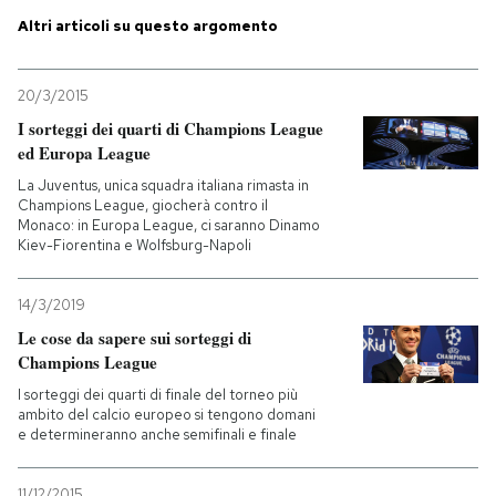
Altri articoli su questo argomento
PODCAST
20/3/2015
NEWSLETTER
I sorteggi dei quarti di Champions League
ed Europa League
La Juventus, unica squadra italiana rimasta in
I MIEI PREFERITI
Champions League, giocherà contro il
Monaco: in Europa League, ci saranno Dinamo
Kiev-Fiorentina e Wolfsburg-Napoli
SHOP
14/3/2019
Le cose da sapere sui sorteggi di
CALENDARIO
Champions League
I sorteggi dei quarti di finale del torneo più
AREA PERSONALE
ambito del calcio europeo si tengono domani
e determineranno anche semifinali e finale
Entra
11/12/2015