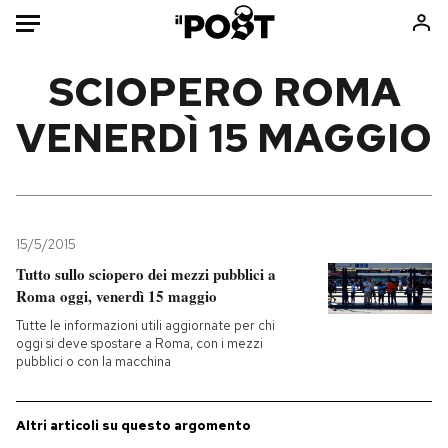
Auto
SCIOPERO ROMA
VENERDÌ 15 MAGGIO
HOME
Italia
Moda
Mondo
Libri
Politica
Consumismi
15/5/2015
Tecnologia
Storie/Idee
Tutto sullo sciopero dei mezzi pubblici a
Internet
Ok Boomer!
Roma oggi, venerdì 15 maggio
Scienza
Media
Tutte le informazioni utili aggiornate per chi
Cultura
Europa
oggi si deve spostare a Roma, con i mezzi
pubblici o con la macchina
Economia
Altrecose
Sport
Mondiali calcio 2026
Altri articoli su questo argomento