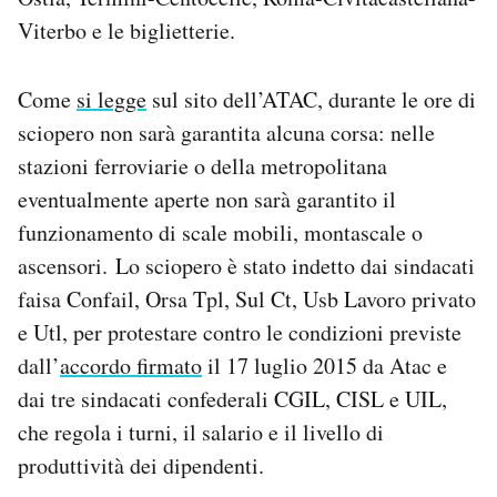
Notifiche mobile
Viterbo e le biglietterie.
Regala il Post
Hai bisogno di aiuto?
Come
si legge
sul sito dell’ATAC, durante le ore di
Esci
sciopero non sarà garantita alcuna corsa: nelle
stazioni ferroviarie o della metropolitana
eventualmente aperte non sarà garantito il
funzionamento di scale mobili, montascale o
ascensori. Lo sciopero è stato indetto dai sindacati
faisa Confail, Orsa Tpl, Sul Ct, Usb Lavoro privato
e Utl, per protestare contro le condizioni previste
dall’
accordo firmato
il 17 luglio 2015 da Atac e
dai tre sindacati confederali CGIL, CISL e UIL,
che regola i turni, il salario e il livello di
produttività dei dipendenti.