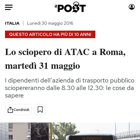
Auto
ITALIA
Lunedì 30 maggio 2016
QUESTO ARTICOLO HA PIÙ DI
10 ANNI
HOME
Lo sciopero di ATAC a Roma,
Italia
Moda
martedì 31 maggio
Mondo
Libri
Politica
Consumismi
I dipendenti dell'azienda di trasporto pubblico
Tecnologia
Storie/Idee
sciopereranno dalle 8.30 alle 12.30: le cose da
Internet
Ok Boomer!
sapere
Scienza
Media
Cultura
Europa
Condividi
Economia
Altrecose
Sport
Mondiali calcio 2026