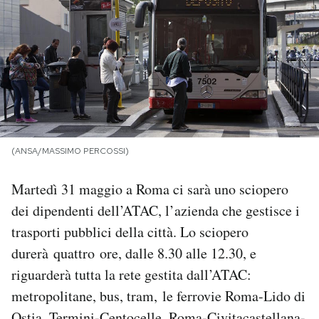
PODCAST
NEWSLETTER
I MIEI PREFERITI
(ANSA/MASSIMO PERCOSSI)
SHOP
Martedì 31 maggio a Roma ci sarà uno sciopero
dei dipendenti dell’ATAC, l’azienda che gestisce i
CALENDARIO
trasporti pubblici della città. Lo sciopero
durerà quattro ore, dalle 8.30 alle 12.30, e
AREA PERSONALE
riguarderà tutta la rete gestita dall’ATAC:
metropolitane, bus, tram, le ferrovie Roma-Lido di
Area Personale
Newsletter
Ostia, Termini-Centocelle, Roma-Civitacastellana-