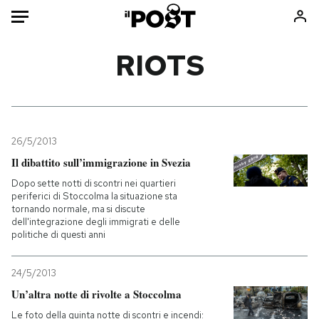
Auto
RIOTS
HOME
Italia
Moda
Mondo
Libri
26/5/2013
Politica
Consumismi
Il dibattito sull’immigrazione in Svezia
Tecnologia
Storie/Idee
Dopo sette notti di scontri nei quartieri
periferici di Stoccolma la situazione sta
Internet
Ok Boomer!
tornando normale, ma si discute
Scienza
Media
dell'integrazione degli immigrati e delle
politiche di questi anni
Cultura
Europa
Economia
Altrecose
24/5/2013
Sport
Mondiali calcio 2026
Un’altra notte di rivolte a Stoccolma
Le foto della quinta notte di scontri e incendi: