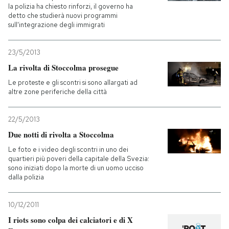
la polizia ha chiesto rinforzi, il governo ha
detto che studierà nuovi programmi
PODCAST
sull'integrazione degli immigrati
23/5/2013
NEWSLETTER
La rivolta di Stoccolma prosegue
Le proteste e gli scontri si sono allargati ad
I MIEI PREFERITI
altre zone periferiche della città
22/5/2013
SHOP
Due notti di rivolta a Stoccolma
Le foto e i video degli scontri in uno dei
CALENDARIO
quartieri più poveri della capitale della Svezia:
sono iniziati dopo la morte di un uomo ucciso
dalla polizia
AREA PERSONALE
10/12/2011
Entra
I riots sono colpa dei calciatori e di X