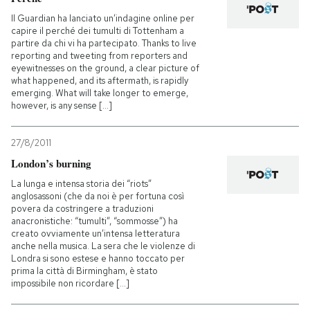
Il Guardian ha lanciato un’indagine online per
capire il perché dei tumulti di Tottenham a
partire da chi vi ha partecipato. Thanks to live
reporting and tweeting from reporters and
eyewitnesses on the ground, a clear picture of
what happened, and its aftermath, is rapidly
emerging. What will take longer to emerge,
however, is any sense [...]
27/8/2011
London’s burning
La lunga e intensa storia dei “riots”
anglosassoni (che da noi è per fortuna così
povera da costringere a traduzioni
anacronistiche: “tumulti”, “sommosse”) ha
creato ovviamente un’intensa letteratura
anche nella musica. La sera che le violenze di
Londra si sono estese e hanno toccato per
prima la città di Birmingham, è stato
impossibile non ricordare [...]